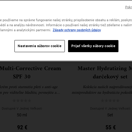
Pokr
e používame na správne fungovanie našej stránky, prispôsobenie obsahu a reklám, poskyto
édií a na analýzu návštevnosti. Informácie o používaní našej stránky tiež zdieľame s naši
lamnými a analytickými partnermi.
Zásady ochrany osobných údajov
Nastavenia súborov cookie
Prijať všetky súbory cookie
Multi-Corrective Cream
Master Hydratizing 
SPF 30
darčekový set
krém proti starnutiu pleti s anti-age
Kolekcia našich najpredávanej
 pre viditeľne hladšiu, pevnejšiu a
miniproduktov na hydratáciu pokožk
e vyzerajúcu pokožku s ochranným
až po päty.
faktorom SPF 30.
Dostupné V Jednej Veľkosti
Dostupné V Jednej Veľkosti
50 ml
Set
92 €
55 €