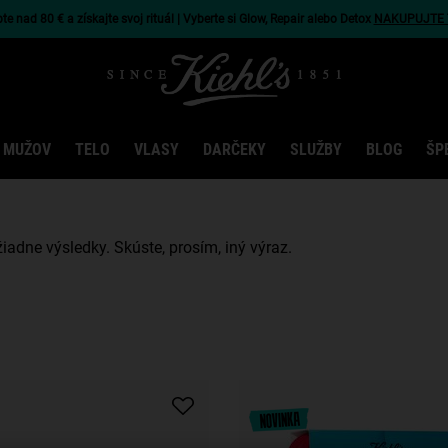
e nad 80 € a získajte svoj rituál | Vyberte si Glow, Repair alebo Detox
NAKUPUJTE 
 MUŽOV
TELO
VLASY
DARČEKY
SLUŽBY
BLOG
ŠP
žiadne výsledky. Skúste, prosím, iný výraz.