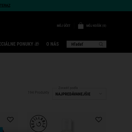
TERAZ
MÔJ KOŠÍK
0
MÔJ ÚČET
0 VÝROBOK
ECIÁLNE PONUKY 🎁
O NÁS
Hľadať
Zoradiť podľa
194 Produkty