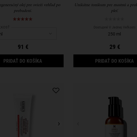
generačný olej pre svieži vzhľad po
Unikátne tonikum pre mastnú a pro
prebudení.
pleť.
ect a
ĽKOSŤ
for Midnight Recovery Concentrate
Dostupné V Jednej Veľkosti
250 ml
91 €
29 €
MIDNIGHT RECOVERY CONCENTRATE
B
PRIDAŤ DO KOŠÍKA
PRIDAŤ DO KOŠÍKA