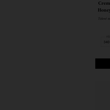
Crem
Honey
Telové m
Sel
VE