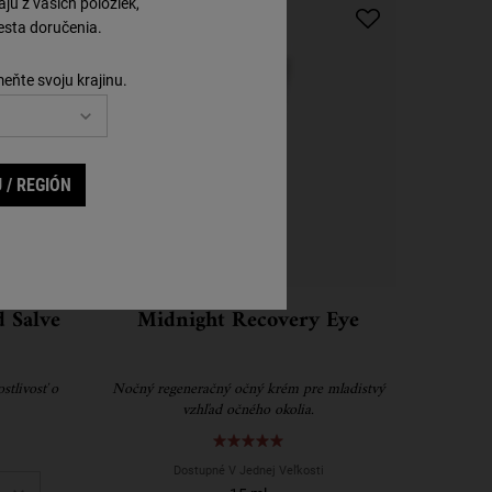
ú z vašich položiek,
sta doručenia.
meňte svoju krajinu.
 / REGIÓN
 Salve
Midnight Recovery Eye
stlivosť o
Nočný regeneračný očný krém pre mladistvý
vzhľad očného okolia.
Hand Salve
Dostupné V Jednej Veľkosti