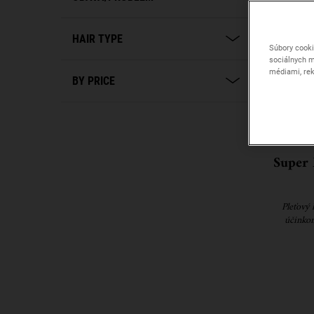
HAIR TYPE
Súbory cooki
sociálnych m
médiami, rek
BY PRICE
Super 
Pleťový 
účinkom
mladši