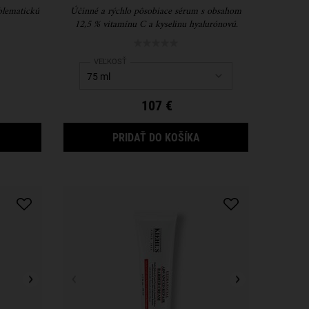
blematickú
Účinné a rýchlo pôsobiace sérum s obsahom
12,5 % vitamínu C a kyselinu hyalurónovú.
Select a
VEĽKOSŤ
for Powerful-Strength Line-Reducing Concentrate
107 €
LUE ASTRINGENT HERBAL LOTION
POWERFUL-STRENGTH 
PRIDAŤ DO KOŠÍKA