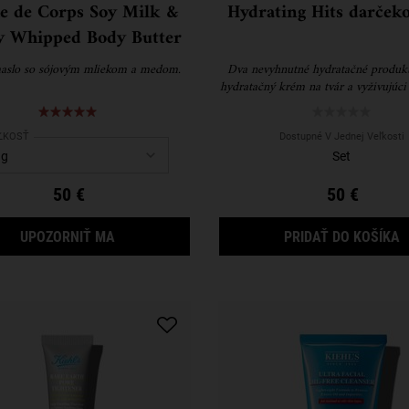
e de Corps Soy Milk &
Hydrating Hits darčeko
 Whipped Body Butter
aslo so sójovým mliekom a medom.
Dva nevyhnutné hydratačné produkt
hydratačný krém na tvár a vyživujúc
s avokádom.
ect a
ĽKOSŤ
for Creme de Corps Soy Milk & Honey Whipped Body Butter
Dostupné V Jednej Veľkosti
Set
50 €
50 €
KEĎ BUDE CREME DE CORPS SOY MILK & HONEY 
H
UPOZORNIŤ MA
PRIDAŤ DO KOŠÍKA