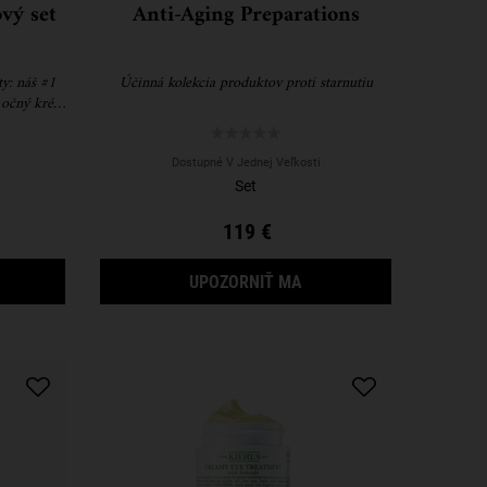
vý set
Anti-Aging Preparations
y: náš #1
Účinná kolekcia produktov proti starnutiu
i očný krém
Dostupné V Jednej Veľkosti
Set
119 €
WHIPPED BODY BUTTER K DISPOZÍCII
YDRATING HITS DARČEKOVÝ SET
KEĎ BUDE ANTI-AGING P
UPOZORNIŤ MA