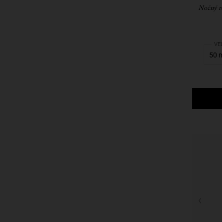
Nočný re
Sel
VE