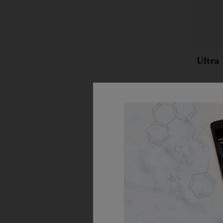
Ultra
Inten
koloidných
obnovu a 