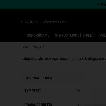
Nakúpt
€ - SK (SK)
ZÁKAZNÍCKY SERVIS
ODPORÚČAME
STAROSTLIVOSŤ O PLEŤ
PRE
Main content
Home
Výsledky
Ľutujeme, ale pre vaše hľadanie nie sú k dispozícii 
FILTROVAŤ PODĽA
TYP PLETI
OBAVA/PROBLÉM