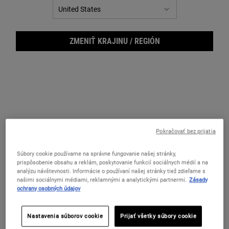
ZMENIŤ KRAJINU / REGIÓN
Pokračovať bez prijatia
Mast
Súbory cookie používame na správne fungovanie našej stránky,
prispôsobenie obsahu a reklám, poskytovanie funkcií sociálnych médií a na
analýzu návštevnosti. Informácie o používaní našej stránky tiež zdieľame s
našimi sociálnymi médiami, reklamnými a analytickými partnermi.
Zásady
ochrany osobných údajov
Kolekcia našich najpredávanejších miniproduktov na hydratáciu
Nastavenia súborov cookie
Prijať všetky súbory cookie
pokožky od hlavy až po päty.