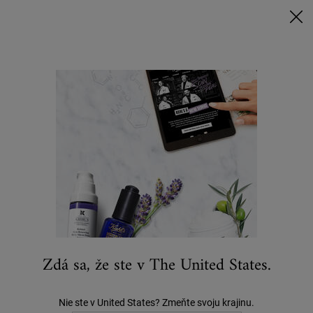
Nakúpte nad 80 € a získajte svoj rituál | Vyberte si Glow, Repair alebo
Detox
NAKUPUJTE TERAZ
0
MÔJ
0 VÝROBOK
KOŠÍK
Hľadať
Main content
...
DARČEKY
Darčeky Pre Všetkých
Master Hydratizing Minis darčekový set
55 €
0 recenzií
Zdá sa, že ste v The United States.
Nie ste v United States? Zmeňte svoju krajinu.