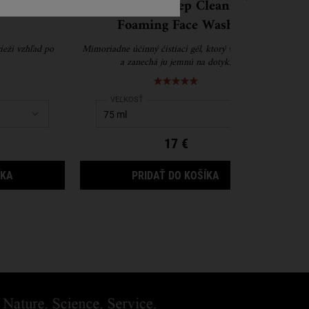
oncentrate
Calendula Deep Cleansing
Re
Foaming Face Wash
ieži vzhľad po
Mimoriadne účinný čistiaci gél, ktorý vyčistí pleť
Účin
a zanechá ju jemnú na dotyk.
vidi
zjemň
ob
very Concentrate
Select a
VEĽKOSŤ
for Calendula Deep Cleansing Foaming Face Wa
17 €
MIDNIGHT RECOVERY CONCENTRATE
CALENDULA DEEP 
ÍKA
PRIDAŤ DO KOŠÍKA