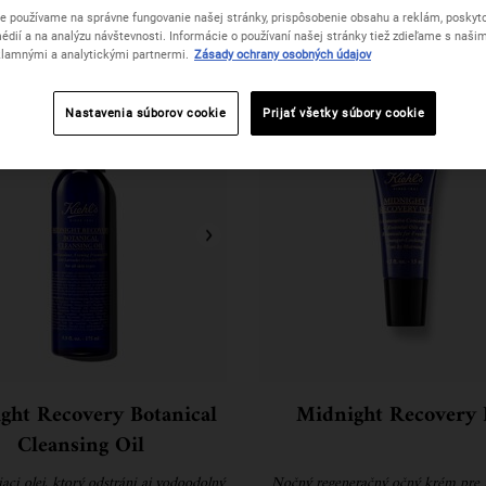
e používame na správne fungovanie našej stránky, prispôsobenie obsahu a reklám, poskyto
édií a na analýzu návštevnosti. Informácie o používaní našej stránky tiež zdieľame s naši
lamnými a analytickými partnermi.
Zásady ochrany osobných údajov
Nastavenia súborov cookie
Prijať všetky súbory cookie
ght Recovery Botanical
Midnight Recovery 
Cleansing Oil
iaci olej, ktorý odstráni aj vodoodolný
Nočný regeneračný očný krém pre 