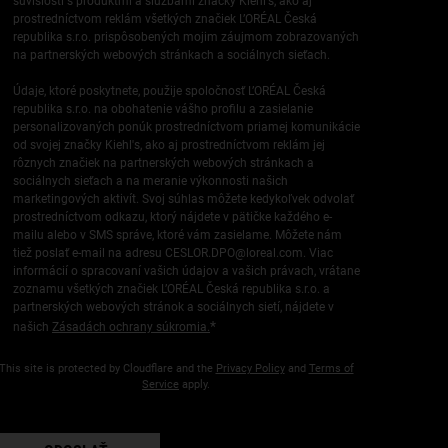
súvislosti s produktmi a službami značky Kiehl's, ako aj
prostredníctvom reklám všetkých značiek L’ORÉAL Česká
republika s.r.o. prispôsobených mojim záujmom zobrazovaných
na partnerských webových stránkach a sociálnych sieťach.
Údaje, ktoré poskytnete, použije spoločnosť L’ORÉAL Česká
republika s.r.o. na obohatenie vášho profilu a zasielanie
personalizovaných ponúk prostredníctvom priamej komunikácie
od svojej značky Kiehl's, ako aj prostredníctvom reklám jej
rôznych značiek na partnerských webových stránkach a
sociálnych sieťach a na meranie výkonnosti našich
marketingových aktivít. Svoj súhlas môžete kedykoľvek odvolať
prostredníctvom odkazu, ktorý nájdete v pätičke každého e-
mailu alebo v SMS správe, ktoré vám zasielame. Môžete nám
tiež poslať e-mail na adresu
CESLOR.DPO@loreal.com
. Viac
informácií o spracovaní vašich údajov a vašich právach, vrátane
zoznamu všetkých značiek L’ORÉAL Česká republika s.r.o. a
partnerských webových stránok a sociálnych sietí, nájdete v
*
našich
Zásadách ochrany súkromia.
This site is protected by Cloudflare and the
Privacy Policy
and
Terms of
Service
apply.