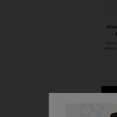
Midn
Nočný 
viditeľne 