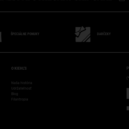
ŠPECIÁLNE PONUKY
DARČEKY
"
O KIEHL'S
P
(
Naša história
Udržateľnosť
Blog
Filantropia