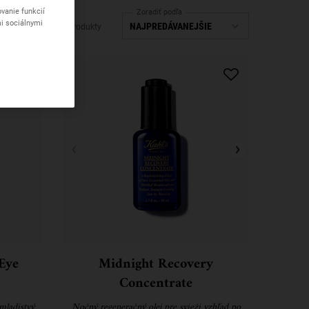
vanie funkcií
Zoradiť podľa
mi sociálnymi
4 Produkty
Eye
Midnight Recovery
Concentrate
mladistvý
Nočný regeneračný olej pre svieži vzhľad po