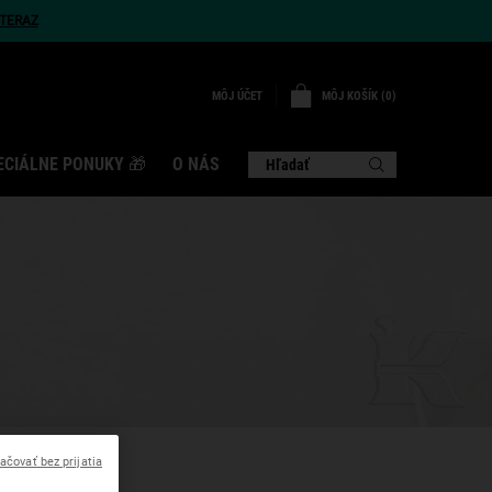
TERAZ
MÔJ KOŠÍK
0
MÔJ ÚČET
0 VÝROBOK
ECIÁLNE PONUKY 🎁
O NÁS
Hľadať
ačovať bez prijatia