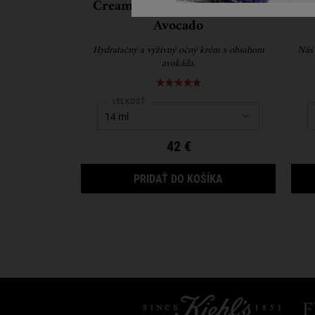
Creamy Eye Treatment with
Avocado
Hydratačný a výživný očný krém s obsahom
Náš 
avokáda.
Select a
VEĽKOSŤ
for Creamy Eye Treatment with Avocado
42 €
CREAMY EYE TREA
PRIDAŤ DO KOŠÍKA