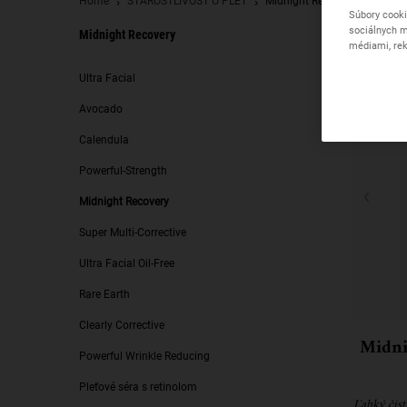
Home
STAROSTLIVOSŤ O PLEŤ
Midnight Recovery
Súbory cooki
sociálnych m
Midnight Recovery
médiami, rek
Midnight Recovery
Ultra Facial
Avocado
Calendula
Powerful-Strength
Midnight Recovery
Super Multi-Corrective
Ultra Facial Oil-Free
Rare Earth
Clearly Corrective
Midni
Powerful Wrinkle Reducing
Pleťové séra s retinolom
Ľahký čist