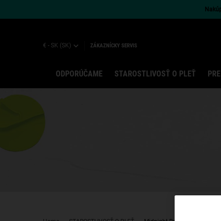
Nakúpt
€ - SK (SK)
ZÁKAZNÍCKY SERVIS
ODPORÚČAME
STAROSTLIVOSŤ O PLEŤ
PRE
Main content