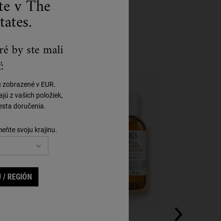
ste v The
tates.
ré by ste mali
:
ú zobrazené v EUR.
ú z vašich položiek,
sta doručenia.
meňte svoju krajinu.
 / REGIÓN