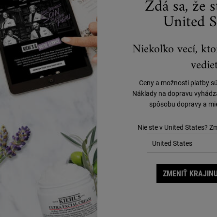
Zdá sa, že 
United S
VYBRANÉ PRE VÁS
Niekoľko vecí, kto
vedieť
Ceny a možnosti platby s
Náklady na dopravu vyhádzaj
spôsobu dopravy a mie
Nie ste v United States? Z
ZMENIŤ KRAJINU