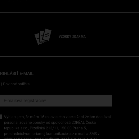
VZORKY ZDARMA
RIHLÁSIŤ E-MAIL
*)
Povinné políčka
E-mailová registrácia
*
Vyhlasujem, že mám 16 rokov alebo viac a že si želám dostávať
personalizované ponuky od spoločnosti L’ORÉAL Česká
republika s.r.o., Plzeňská 213/11, 150 00 Praha 5,
prostredníctvom priamej komunikácie cez e-mail a SMS v