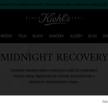
e nad 80 € a získajte svoj rituál | Vyberte si Glow, Repair alebo Detox
NAKUPUJTE 
 MUŽOV
TELO
VLASY
DARČEKY
SLUŽBY
BLOG
ŠP
MIDNIGHT RECOVERY
Získajte mladistvejšie vyzerajúcu pleť po prebudení
vďaka našej regeneračnej nočnej starostlivosti s
obsahom botanických olejov.
Pokr