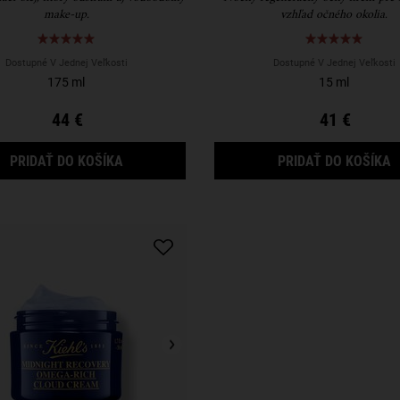
make-up.
vzhľad očného okolia.
Dostupné V Jednej Veľkosti
Dostupné V Jednej Veľkosti
175 ml
15 ml
44 €
41 €
MIDNIGHT RECOVERY BOTANICAL CLEANSING 
M
PRIDAŤ DO KOŠÍKA
PRIDAŤ DO KOŠÍKA