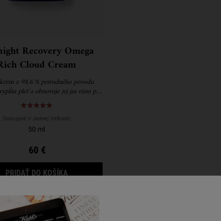
ight Recovery Omega
Rich Cloud Cream
krém z 98,6 % prírodného pôvodu
vypĺňa pleť a obnovuje jej jas ráno po
zobudení.
Dostupné V Jednej Veľkosti
50 ml
60 €
MIDNIGHT RECOVERY OMEGA RICH CLOUD C
PRIDAŤ DO KOŠÍKA