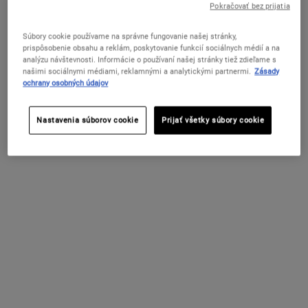
Pokračovať bez prijatia
Súbory cookie používame na správne fungovanie našej stránky,
prispôsobenie obsahu a reklám, poskytovanie funkcií sociálnych médií a na
ZMENIŤ KRAJINU / REGIÓN
analýzu návštevnosti. Informácie o používaní našej stránky tiež zdieľame s
našimi sociálnymi médiami, reklamnými a analytickými partnermi.
Zásady
ochrany osobných údajov
Nastavenia súborov cookie
Prijať všetky súbory cookie
Powerful-Strength Line-Reducing
Powerful-Strength Line-Reducing
Concentrate
& Dark Circle-Diminishing
Vitamin C Eye Serum
Účinné a rýchlo pôsobiace sérum s
Očné sérum s vitamínom C proti tmavým
obsahom 12,5 % vitamínu C a kyselinu
kruhom, ktoré pomáha viditeľne zmenšiť
hyalurónovú.
jemné vrásky a opuchy.
Select a
VEĽKOSŤ
for Powerful-Strength Line-Reducing Concentrate
Dostupné V Jednej Veľkosti
15 ml
107 €
59 €