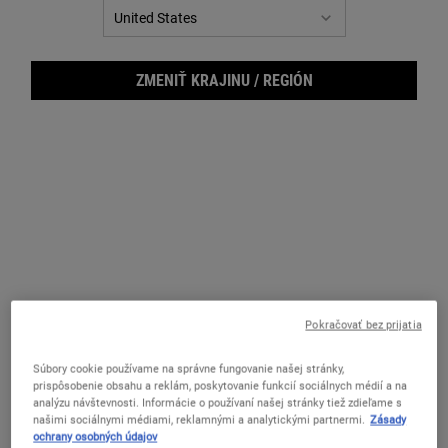
ZMENIŤ KRAJINU / REGIÓN
Pokračovať bez prijatia
Powe
Súbory cookie používame na správne fungovanie našej stránky,
prispôsobenie obsahu a reklám, poskytovanie funkcií sociálnych médií a na
analýzu návštevnosti. Informácie o používaní našej stránky tiež zdieľame s
našimi sociálnymi médiami, reklamnými a analytickými partnermi.
Zásady
ochrany osobných údajov