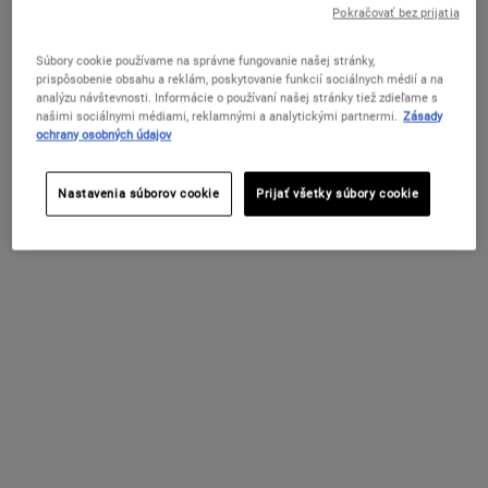
FILTER MENU
Pokračovať bez prijatia
Súbory cookie používame na správne fungovanie našej stránky,
prispôsobenie obsahu a reklám, poskytovanie funkcií sociálnych médií a na
ZMENIŤ KRAJINU / REGIÓN
analýzu návštevnosti. Informácie o používaní našej stránky tiež zdieľame s
našimi sociálnymi médiami, reklamnými a analytickými partnermi.
Zásady
ochrany osobných údajov
Nastavenia súborov cookie
Prijať všetky súbory cookie
Grooming Solutions Clean Hold
Styling Gel
Stylingový gél so silne tužiacim efektom a
prirodzeným leskom.
Dostupné V Jednej Veľkosti
150 ml