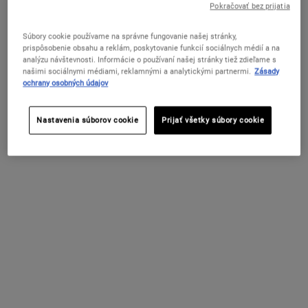
Pokračovať bez prijatia
Súbory cookie používame na správne fungovanie našej stránky,
prispôsobenie obsahu a reklám, poskytovanie funkcií sociálnych médií a na
ZMENIŤ KRAJINU / REGIÓN
analýzu návštevnosti. Informácie o používaní našej stránky tiež zdieľame s
našimi sociálnymi médiami, reklamnými a analytickými partnermi.
Zásady
ochrany osobných údajov
Nastavenia súborov cookie
Prijať všetky súbory cookie
Retinol Skin-Renewing Daily
Retinol Fast Release Wrinkle-
Micro-Dose Serum
Reducing Night Serum
Účinné protivráskové sérum s retinolom,
Účinné nočné sérum s retinolom, ktoré
ktoré viditeľne znižuje výskyt vrások,
pomáha urýchliť obnovu povrchových
spevňuje pleť a zjemňuje jej textúru,
kožných buniek a viditeľne zlepšuje
poskytuje pokožke viditeľnú obnovu s
vzhľad jemných liniek, vrások a hlbokých
minimálnymi pocitmi nepohodlia.
vrások.
Select a
VEĽKOSŤ
for Retinol Skin-Renewing Daily Micro-Dose Serum
Dostupné V Jednej Veľkosti
28 ml
95 €
88 €