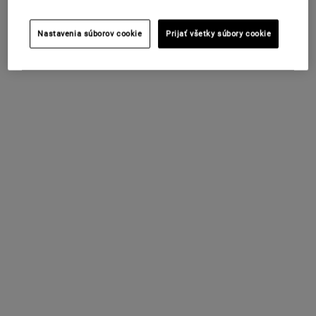
STAV OBJEDNÁVKY
Nastavenia súborov cookie
Prijať všetky súbory cookie
NAHLÁSIŤ PROBLÉM S OBJEDNÁVKOU
ZMENIŤ KRAJINU / REGIÓN
MEDZINÁRODNÉ OBJEDNÁVKY
ZÁRUKA KIEHL'S
DOPRAVA ZADARMO
ŠPECIÁLNE PONUKY
NAD 50 EUR
DARČEKY
VZORKY ZDARMA