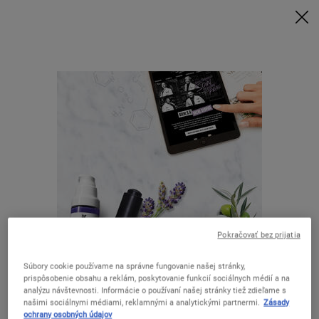
Nakúpte nad 80 € a získajte svoj rituál | Vyberte si Glow, Repair alebo
Detox
NAKUPUJTE TERAZ
0
MÔJ
0 VÝROBOK
KOŠÍK
Hľadať
Main content
Zákaznícka linka
DOPRAVA A VRÁTENIE TOVARU
Nižšie sa dozviete o našich prepravných zásadách a
postupoch.
Pokračovať bez prijatia
VRÁTENIE TOVARU A REKLAMÁCIA
Zdá sa, že ste v The United States.
Súbory cookie používame na správne fungovanie našej stránky,
prispôsobenie obsahu a reklám, poskytovanie funkcií sociálnych médií a na
analýzu návštevnosti. Informácie o používaní našej stránky tiež zdieľame s
MOŽNOSTI DOPRAVY
našimi sociálnymi médiami, reklamnými a analytickými partnermi.
Zásady
Nie ste v United States? Zmeňte svoju krajinu.
ochrany osobných údajov