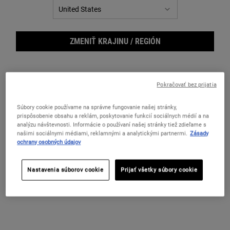
FILTER MENU
ZMENIŤ KRAJINU / REGIÓN
Pokračovať bez prijatia
Súbory cookie používame na správne fungovanie našej stránky,
prispôsobenie obsahu a reklám, poskytovanie funkcií sociálnych médií a na
analýzu návštevnosti. Informácie o používaní našej stránky tiež zdieľame s
Nourishing Olive Fruit Oil
Nourishing Olive Fruit Oil
našimi sociálnymi médiami, reklamnými a analytickými partnermi.
Zásady
Shampoo
Conditioner
ochrany osobných údajov
Vyživujúci šampón na suché vlasy
Kondicionér na suché a poškodené vlasy
Nastavenia súborov cookie
Prijať všetky súbory cookie
Dostupné V Jednej Veľkosti
Dostupné V Jednej Veľkosti
500 ml
500 ml