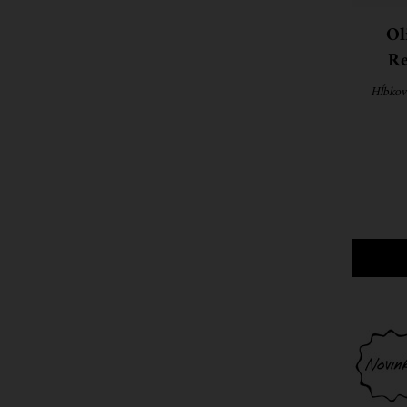
Ol
Re
Hĺbkov