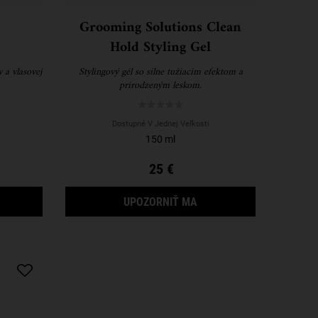
Grooming Solutions Clean
Hold Styling Gel
 a vlasovej
Stylingový gél so silne tužiacim efektom a
prirodzeným leskom.
Dostupné V Jednej Veľkosti
150 ml
25 €
ASK
AGIC ELIXIR
KEĎ BUDE GROOMING SOL
UPOZORNIŤ MA