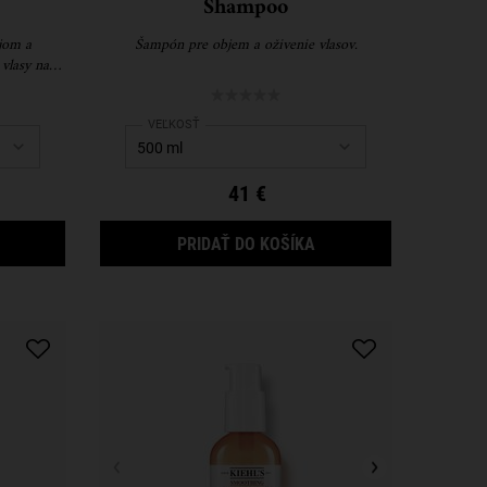
Shampoo
jom a
Šampón pre objem a oživenie vlasov.
vlasy na
oo
Select a
VEĽKOSŤ
for Rice and Wheat Volumizing Shampoo
41 €
MINO ACID SHAMPOO
RICE AND WHEAT VOL
PRIDAŤ DO KOŠÍKA