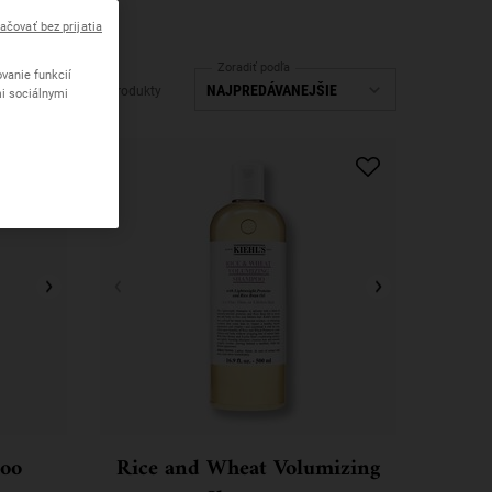
ačovať bez prijatia
Zoradiť podľa
vanie funkcií
14 Produkty
mi sociálnymi
oo
Rice and Wheat Volumizing