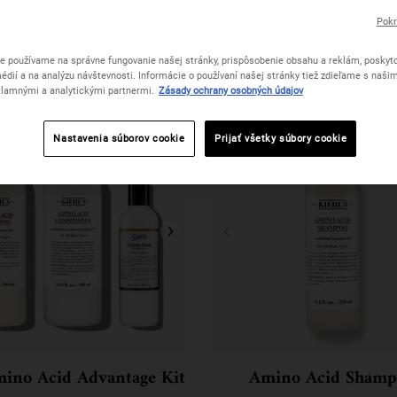
Pokr
e používame na správne fungovanie našej stránky, prispôsobenie obsahu a reklám, poskyto
édií a na analýzu návštevnosti. Informácie o používaní našej stránky tiež zdieľame s naši
lamnými a analytickými partnermi.
Zásady ochrany osobných údajov
Nastavenia súborov cookie
Prijať všetky súbory cookie
ino Acid Advantage Kit
Amino Acid Shamp