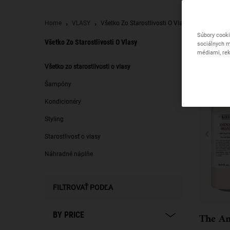
Home
VLASY
Všetko Zo Starostlivosti O Vlasy
Súbory cooki
Všetko Zo Starostlivosti O Vlasy
sociálnych m
médiami, rek
Všetko zo starostlivosti o vlasy
Všetko zo starostlivosti o vlasy
Šampóny
Kondicionéry
Styling
Starostlivosť o vlasy
Náhradné náplňe
FILTROVAŤ PODĽA
BY PRICE
The Am