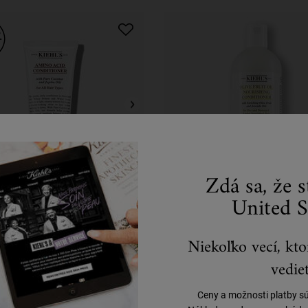
Zdá sa, že 
United S
no Acid Conditioner
Nourishing Olive Frui
Conditioner
Niekoľko vecí, kto
r s kokosovým olejom pre všetky typy
Kondicionér na suché a poškoden
vedieť
vlasov.
Ceny a možnosti platby s