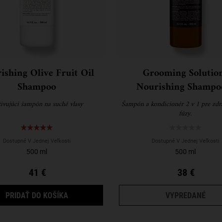
ishing Olive Fruit Oil
Grooming Solutio
Shampoo
Nourishing Shampo
Conditioner
ivujúci šampón na suché vlasy
Šampón a kondicionér 2 v 1 pre zdra
fúzy.
Dostupné V Jednej Veľkosti
Dostupné V Jednej Veľkosti
500 ml
500 ml
41 €
38 €
NOURISHING OLIVE FRUIT OIL SHAMPOO
GRO
PRIDAŤ DO KOŠÍKA
VYPREDANÉ