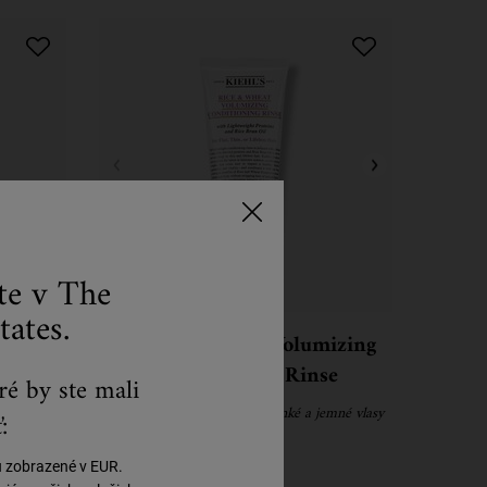
ste v The
tates.
t Oil
Rice and Wheat Volumizing
Conditioning Rinse
ré by ste mali
é vlasy
Objemový kondicionér na tenké a jemné vlasy
:
ú zobrazené v EUR.