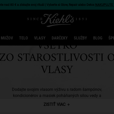
e nad 80 € a získajte svoj rituál | Vyberte si Glow, Repair alebo Detox
NAKUPUJTE 
 MUŽOV
TELO
VLASY
DARČEKY
SLUŽBY
BLOG
ŠP
VŠETKO
ZO STAROSTLIVOSTI 
VLASY
Dodajte svojim vlasom výživu s radom šampónov,
kondicionérov a masiek poháňaných silou vedy a
prírody.
ZISTIŤ VIAC
＋