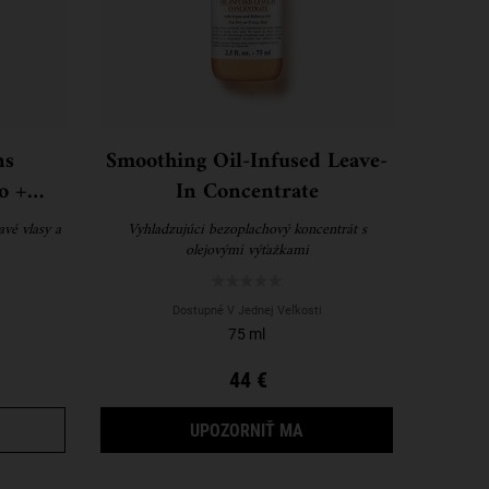
ns
Smoothing Oil-Infused Leave-
o +
In Concentrate
vé vlasy a
Vyhladzujúci bezoplachový koncentrát s
olejovými výťažkami
Dostupné V Jednej Veľkosti
75 ml
44 €
OMING SOLUTIONS NOURISHING SHAMPOO + CONDITIONER
KEĎ BUDE SMOOTHING OI
UPOZORNIŤ MA