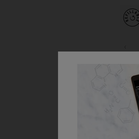
Ami
Kondicioné