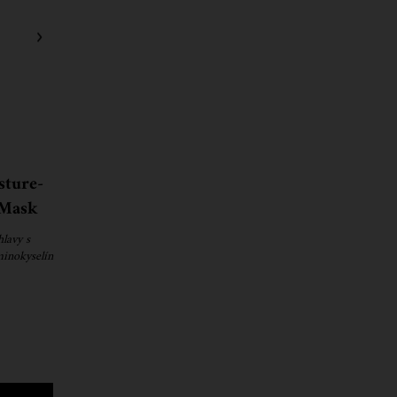
sture-
 Mask
lavy s
inokyselín