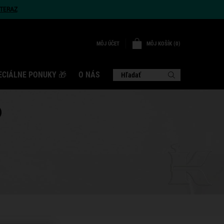
TERAZ
MÔJ KOŠÍK
0
MÔJ ÚČET
0 VÝROBOK
ECIÁLNE PONUKY 🎁
O NÁS
Hľadať
O