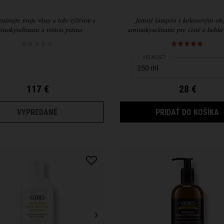
ávajte svoje vlasy a telo výživou s
Jemný šampón s kokosovým ole
inokyselinami a vôňou pižma
aminokyselinami pre čisté a hebké 
dotyk.
Select a
VEĽKOSŤ
for Amino Acid Shamp
117 €
28 €
THE AMINO ACID ADVANTAGE KIT
A
VYPREDANÉ
PRIDAŤ DO KOŠÍKA