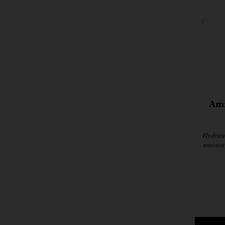
Ami
Hydrata
zmesou 
kyselinou 