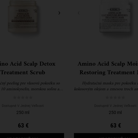
no Acid Scalp Detox
Amino Acid Scalp Moi
Treatment Scrub
Restoring Treatment
čný peeling pre vlasovú pokožku so
Hydratačná maska pre pokožku h
10 aminokyselín, morskou soľou a
kokosovým olejom a zmesou troch am
salicylovou, ktorý pomáha detoxikovať
mastnú pokožku hlavy.
Dostupné V Jednej Veľkosti
Dostupné V Jednej Veľkosti
250 ml
250 ml
63 €
63 €