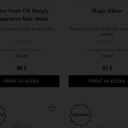
ive Fruit Oil Deeply
Magic Elixir
parative Hair Mask
o vyživujúca maska na suché vlasy
Hydratačný olej pre všetky typy vlasov
pokožky
Dostupné V Jednej Veľkosti
Dostupné V Jednej Veľkosti
250 ml
125 ml
48 €
31 €
OLIVE FRUIT OIL DEEPLY REPARATIVE HAIR M
M
PRIDAŤ DO KOŠÍKA
PRIDAŤ DO KOŠÍKA