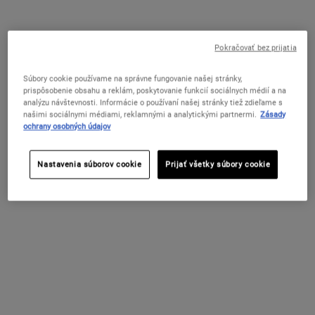
88 €
50 €
KEĎ BUDE RETINOL FAST RELEASE WRINK
POWERF
UPOZORNIŤ MA
PRIDAŤ DO KOŠÍKA
Pokračovať bez prijatia
Súbory cookie používame na správne fungovanie našej stránky,
prispôsobenie obsahu a reklám, poskytovanie funkcií sociálnych médií a na
analýzu návštevnosti. Informácie o používaní našej stránky tiež zdieľame s
našimi sociálnymi médiami, reklamnými a analytickými partnermi.
Zásady
ochrany osobných údajov
Nastavenia súborov cookie
Prijať všetky súbory cookie
Super Multi-Corrective Cream
Daily Refining Milk-Peel Toner
Pleťový krém proti starnutiu pleti s anti-
Jemné exfoliačné tonikum, ktoré zjemňuje
age účinkom pre viditeľne hladšiu,
a vyhladzuje pleť.
pevnejšiu a mladšie vyzerajúcu pleť.
Select a
VEĽKOSŤ
for Super Multi-Corrective Cream
Dostupné V Jednej Veľkosti