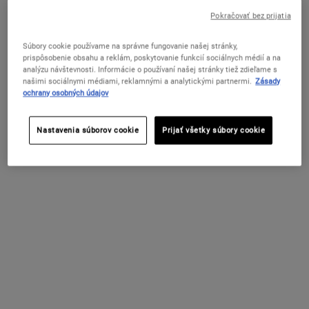
FILTER MENU
Pokračovať bez prijatia
POROVNAŤ PRODUKTY
Súbory cookie používame na správne fungovanie našej stránky,
ZMENIŤ KRAJINU / REGIÓN
prispôsobenie obsahu a reklám, poskytovanie funkcií sociálnych médií a na
analýzu návštevnosti. Informácie o používaní našej stránky tiež zdieľame s
našimi sociálnymi médiami, reklamnými a analytickými partnermi.
Zásady
ochrany osobných údajov
Nastavenia súborov cookie
Prijať všetky súbory cookie
Buttermask For Lips
Lip Balm #1
Nočná výživná maska na pery.
Hydratačný balzam na pery, ktorý pomáha
upokojiť suché a popraskané pery.
Dostupné V Jednej Veľkosti
Dostupné V Jednej Veľkosti
10 g
15 ml