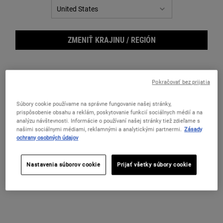
FILTER MENU
ZMENIŤ KRAJINU / REGIÓN
Pokračovať bez prijatia
Súbory cookie používame na správne fungovanie našej stránky,
prispôsobenie obsahu a reklám, poskytovanie funkcií sociálnych médií a na
analýzu návštevnosti. Informácie o používaní našej stránky tiež zdieľame s
Cucumber Herbal Alcohol-Free
Centella Sensitive Facial Cleanser
našimi sociálnymi médiami, reklamnými a analytickými partnermi.
Zásady
Toner
ochrany osobných údajov
Jemné pleťové tonikum bez obsahu
Čistiaci gél pre veľmi citlivú pleť.
alkoholu na suchú a citlivú pokožku.
Nastavenia súborov cookie
Prijať všetky súbory cookie
Select a
VEĽKOSŤ
for Cucumber Herbal Alcohol-Free Toner
Dostupné V Jednej Veľkosti
250 ml