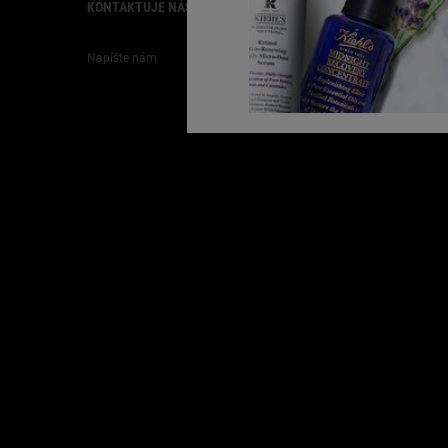
KONTAKTUJE NÁS
ZÁKAZNÍCKY SERVIS
Napíšte nám
FAQ
Doprava
Vrátenie
Kariéra