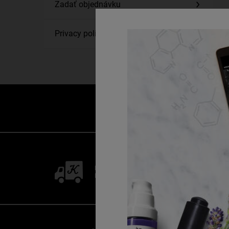
Zadať objednávku
Privacy policy
DOPRAVA ZADARMO
NAD 50 EUR
Footer navigation