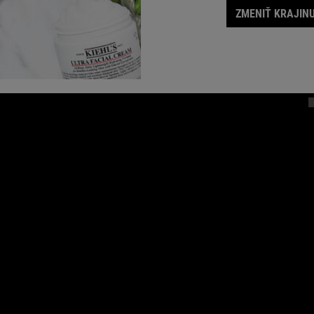
O KIEHL'S
P
ZMENIŤ KRAJINU
(
Naša história
Udržateľnosť
Blog
Filantropia