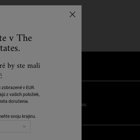
ste v The
tates.
ré by ste mali
:
ú zobrazené v EUR.
ú z vašich položiek,
sta doručenia.
VZORKY ZDARMA
meňte svoju krajinu.