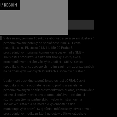
RIHLÁSIŤ E-MAIL
 / REGIÓN
*)
Povinné políčka
E-mailová registrácia
*
Vyhlasujem, že mám 16 rokov alebo viac a že si želám dostávať
personalizované ponuky od spoločnosti L’ORÉAL Česká
republika s.r.o., Plzeňská 213/11, 150 00 Praha 5,
prostredníctvom priamej komunikácie cez e-mail a SMS v
súvislosti s produktmi a službami značky Kiehl's, ako aj
prostredníctvom reklám všetkých značiek L’ORÉAL Česká
republika s.r.o. prispôsobených mojim záujmom zobrazovaných
na partnerských webových stránkach a sociálnych sieťach.
Údaje, ktoré poskytnete, použije spoločnosť L’ORÉAL Česká
republika s.r.o. na obohatenie vášho profilu a zasielanie
personalizovaných ponúk prostredníctvom priamej komunikácie
od svojej značky Kiehl's, ako aj prostredníctvom reklám jej
rôznych značiek na partnerských webových stránkach a
sociálnych sieťach a na meranie výkonnosti našich
marketingových aktivít. Svoj súhlas môžete kedykoľvek odvolať
prostredníctvom odkazu, ktorý nájdete v pätičke každého e-