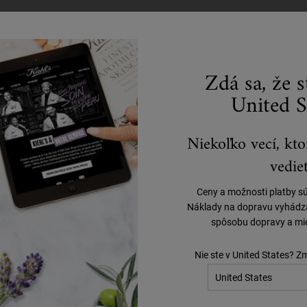
Zdá sa, že 
United S
Niekoľko vecí, kto
vedieť
Ceny a možnosti platby s
Náklady na dopravu vyhádzaj
spôsobu dopravy a mie
ŠPECIÁLNE PONUKY
DARČEKY
Nie ste v United States? Z
"