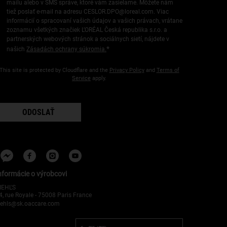
mailu alebo v SMS správe, ktoré vám zasielame. Môžete nám
tiež poslať e-mail na adresu
CESLOR.DPO@loreal.com
. Viac
informácií o spracovaní vašich údajov a vašich právach, vrátane
zoznamu všetkých značiek L’ORÉAL Česká republika s.r.o. a
partnerských webových stránok a sociálnych sietí, nájdete v
*
našich
Zásadách ochrany súkromia.
This site is protected by Cloudflare and the
Privacy Policy
and
Terms of
Service
apply.
ODOSLAŤ
nformácie o výrobcovi
IEHL'S
4, rue Royale - 75008 Paris France
iehls@sk.oaccare.com