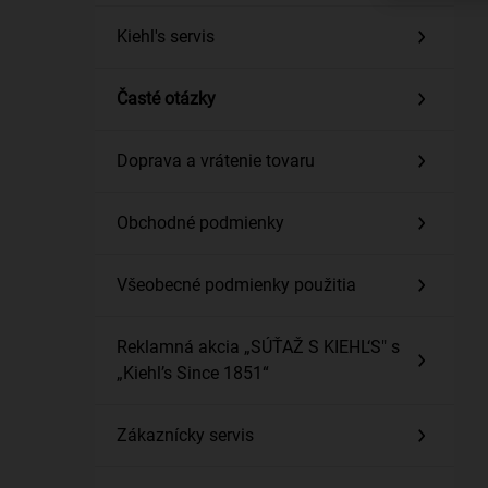
Kiehl's servis
Časté otázky
Doprava a vrátenie tovaru
Obchodné podmienky
Všeobecné podmienky použitia
Reklamná akcia „SÚŤAŽ S KIEHL‘S" s
„Kiehl’s Since 1851“
Zákaznícky servis