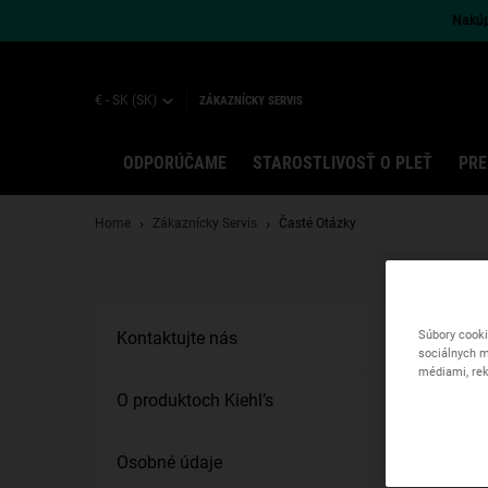
Nakúpt
€ - SK (SK)
ZÁKAZNÍCKY SERVIS
ODPORÚČAME
STAROSTLIVOSŤ O PLEŤ
PRE
Main content
Home
Zákaznícky Servis
Časté Otázky
Súbory cooki
Kontaktujte nás
sociálnych m
médiami, rek
O produktoch Kiehl’s
Osobné údaje