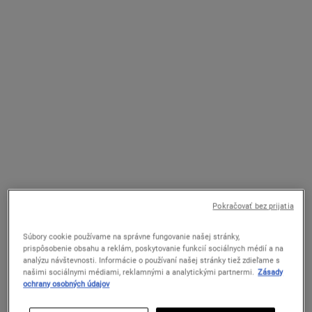
88 €
95 €
KEĎ BUDE RETINOL FAST RELEASE WRINK
RETINO
UPOZORNIŤ MA
PRIDAŤ DO KOŠÍKA
NEW
Pokračovať bez prijatia
Ferulic Brew Rejuvenating Facial
Super Multi-Corrective Cream
Essence
Súbory cookie používame na správne fungovanie našej stránky,
Antioxidačná pleťová esencia s kyselinou
Pleťový krém proti starnutiu pleti s anti-
prispôsobenie obsahu a reklám, poskytovanie funkcií sociálnych médií a na
ferulovou a mliečnymi kyselinami (AHA)
age účinkom pre viditeľne hladšiu,
analýzu návštevnosti. Informácie o používaní našej stránky tiež zdieľame s
na viditeľné zvýšenie žiarivosti pleti,
pevnejšiu a mladšie vyzerajúcu pleť.
našimi sociálnymi médiami, reklamnými a analytickými partnermi.
Zásady
vyhladenie jej textúry a redukciu jemných
ochrany osobných údajov
liniek už za 7 dní.*
Select a
VEĽKOSŤ
for Ferulic Brew Rejuvenating Facial Essence
Select a
VEĽKOSŤ
for Super Multi-Corrective C