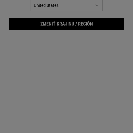
ZMENIŤ KRAJINU / REGIÓN
Supe