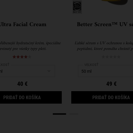
Ultra Facial Cream
Better Screen™ UV 
ľúbenejší hydratačný krém, špeciálne
Ľahké sérum s UV ochranou s kol
yvinutý pre všetky typy pleti.
peptidmi, ktoré pomáha chrániť p
poškodením UV žiarením a viditeľne
prvé známky starnutia.
ect a
ĽKOSŤ
for Ultra Facial Cream
Select a
VEĽKOSŤ
for Better Screen™ UV
40 €
49 €
WN RECOVERY CREAM
ULTRA FACIAL CREAM
B
PRIDAŤ DO KOŠÍKA
PRIDAŤ DO KOŠÍKA