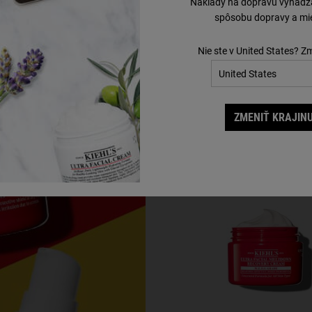
Náklady na dopravu vyhádzaj
spôsobu dopravy a mie
TÉMA ME
Starostlivosť p
Nie ste v United States? Z
Po týždňoch slnka, horúčav a 
objavovať nejednotný tón, tmavé 
ZMENIŤ KRAJINU
jas, sa do polovice augusta mô