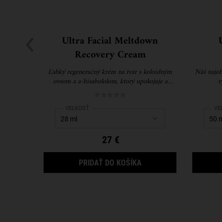
Ultra Facial Meltdown
Recovery Cream
Ľahký regeneračný krém na tvár s koloidným
Náš najob
ovsom a a-bisabololom, ktorý upokojuje a
v
regeneruje extrémne suchú a citlivú pokožku.
Select a
VEĽKOSŤ
for Ultra Facial Meltdown Recovery Cream
Sel
VE
27 €
ULTRA FACIAL MELTDO
PRIDAŤ DO KOŠÍKA