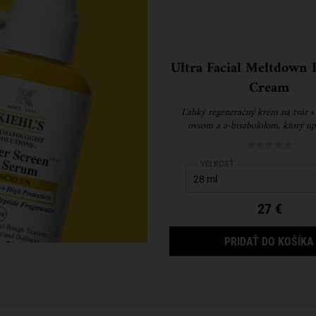
Ultra Facial Meltdown 
Cream
Ľahký regeneračný krém na tvár s
ovsom a a-bisabololom, ktorý up
regeneruje extrémne suchú a citli
Select a
VEĽKOSŤ
for Ultra Facial Meltd
27 €
PRIDAŤ DO KOŠÍKA