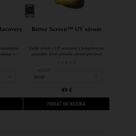
Recovery
Better Screen™ UV sérum
 koloidným
Ľahké sérum s UV ochranou s kolagénovými
okojuje a
peptidmi, ktoré pomáha chrániť pleť pred
vú pokožku.
poškodením UV žiarením a viditeľne koriguje prvé
známky starnutia.
own Recovery Cream
Select a
VEĽKOSŤ
for Better Screen™ UV sérum
49 €
ULTRA FACIAL MELTDOWN RECOVERY CREAM
BETTER SCREEN™ UV S
PRIDAŤ DO KOŠÍKA