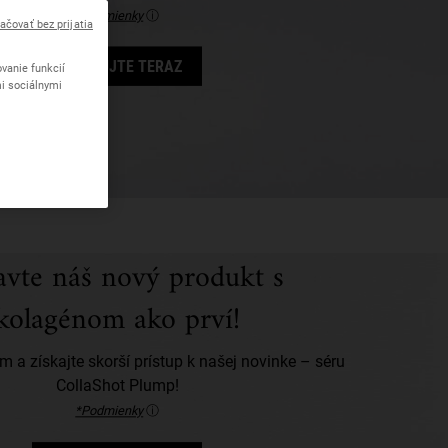
*Podmienky
ⓘ
ačovať bez prijatia
NAKUPUJTE TERAZ
vanie funkcií
mi sociálnymi
avte náš nový produkt s
kolagénom ako prví!
ám a získajte skorší prístup k našej novinke – séru
CollaShot Plump!
*Podmienky
ⓘ