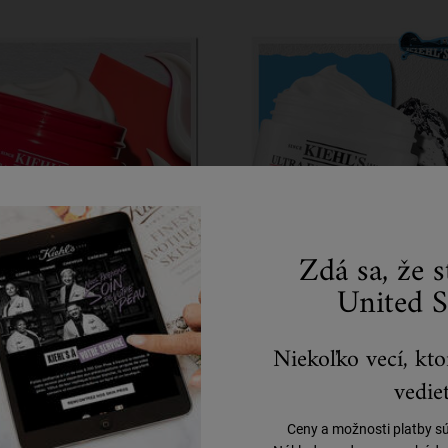
Zdá sa, že 
Novinky
Ultra Facial
United S
Niekoľko vecí, kto
vedieť
Ceny a možnosti platby s