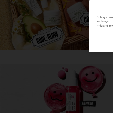
Súbory cooki
sociálnych m
médiami, rek