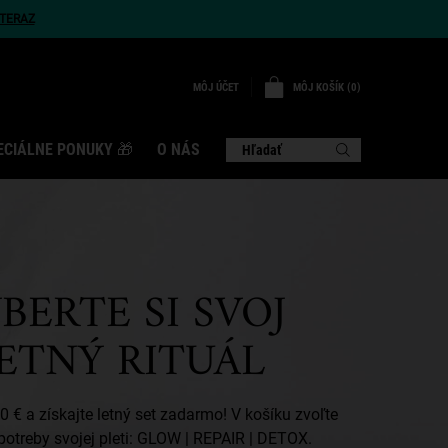
TERAZ
MÔJ KOŠÍK
0
MÔJ ÚČET
0 VÝROBOK
ECIÁLNE PONUKY 🎁
O NÁS
Hľadať
BERTE SI SVOJ
ETNÝ RITUÁL
 € a získajte letný set zadarmo! V košíku zvoľte
potreby svojej pleti: GLOW | REPAIR | DETOX.