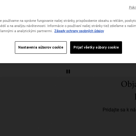
Pokr
e používame na správne fungovanie našej stránky, prispôsobenie obsahu a reklám, poskyto
édií a na analýzu návštevnosti. Informácie o používaní našej stránky tiež zdieľame s naši
lamnými a analytickými partnermi.
Zásady ochrany osobných údajov
Nastavenia súborov cookie
Prijať všetky súbory cookie
Obj
Pridajte sa k n