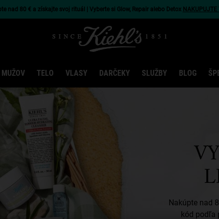
e nad 80 € a získajte svoj rituál | Vyberte si Glow, Repair alebo Detox
NAKUPUJTE 
 MUŽOV
TELO
VLASY
DARČEKY
SLUŽBY
BLOG
ŠP
VY
L
Nakúpte nad 80
kód podľa 