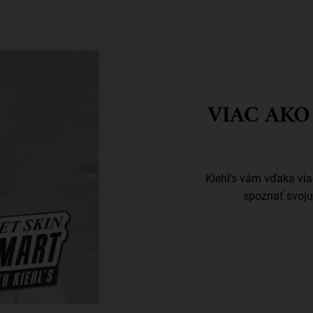
VIAC AKO
Kiehl's vám vďaka v
spoznať svoju 