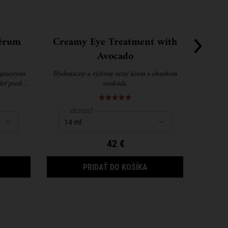
sérum
Creamy Eye Treatment with
Retin
Avocado
agénovými
Hydratačný a výživný očný krém s obsahom
Účinné p
leť pred
avokáda.
viditeľne
 koriguje
zjemňuje j
obnovu 
 sérum
Select a
VEĽKOSŤ
for Creamy Eye Treatment with Avocado
Se
V
42 €
ETTER SCREEN™ UV SÉRUM
CREAMY EYE TREATME
PRIDAŤ DO KOŠÍKA