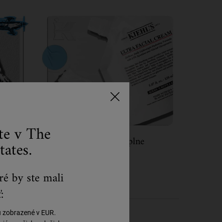
ste v The
Náhradné Náplne
tates.
ré by ste mali
:
ú zobrazené v EUR.