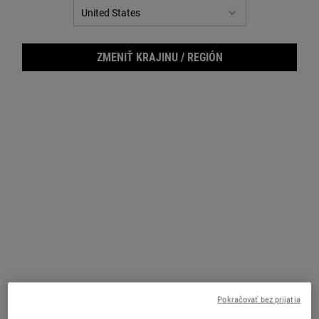
ZMENIŤ KRAJINU / REGIÓN
Gent
Pokračovať bez prijatia