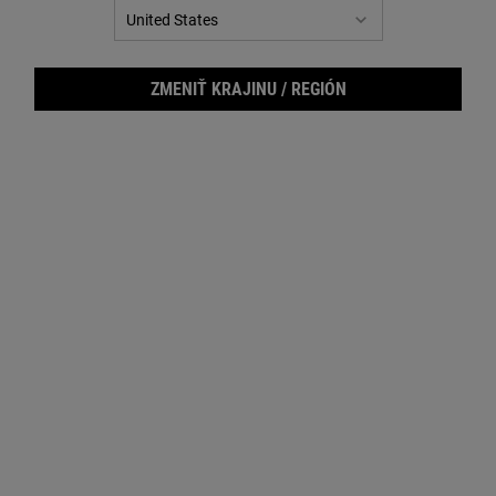
ZMENIŤ KRAJINU / REGIÓN
Trul