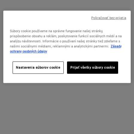
Neviditeľná "tekutá náplasť" na akné s 2 % kyseliny salicylovej, ktorej
účinné látky preukázateľne redukujú veľkosť nedokonalostí, ich
farbu a škvrny po akné.
Pokračovať bez prijatia
One veľkosť only
15 ml
Súbory cookie používame na správne fungovanie našej stránky,
33 €
Vybrané
, 1 of 1
prispôsobenie obsahu a reklám, poskytovanie funkcií sociálnych médií a na
(220 € / 100 ml)
analýzu návštevnosti. Informácie o používaní našej stránky tiež zdieľame s
našimi sociálnymi médiami, reklamnými a analytickými partnermi.
Zásady
SKLADOM
ochrany osobných údajov
Už Len Krok Vás Delí Od Vášho
Nastavenia súborov cookie
Prijať všetky súbory cookie
Personalizovaného Setu Zadarmo
Tento produkt sa započítava do limitu 80 €. Zvoľte
si starostlivosť podľa potrieb svojej pleti – Glow,
Repair alebo Detox – a získajte v košíku svoj letný
rituál zadarmo po zadaní príslušného kódu.
NAKUPUJTE TERAZ
Doprava zadarmo nad 50 EUR