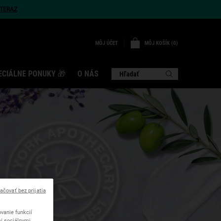
TERAZ
MÔJ KOŠÍK
0
MÔJ ÚČET
0 VÝROBOK
ECIÁLNE PONUKY 🎁
O NÁS
Hľadať
ť
ačovať bez prijatia
vanie funkcií
mi sociálnymi