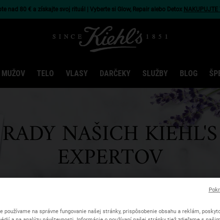
e nad 80 € a získajte svoj rituál | Vyberte si Glow, Repair alebo Detox
NAKUPUJTE 
 MUŽOV
TELO
VLASY
DARČEKY
SLUŽBY
BLOG
ŠP
RADY NAŠICH KIEHL'S
EXPERTOV
Objavte tipy a rady Kiehl's odborníkov na starostlivosť o vašu ple
Pokr
e používame na správne fungovanie našej stránky, prispôsobenie obsahu a reklám, poskyto
édií a na analýzu návštevnosti. Informácie o používaní našej stránky tiež zdieľame s naši