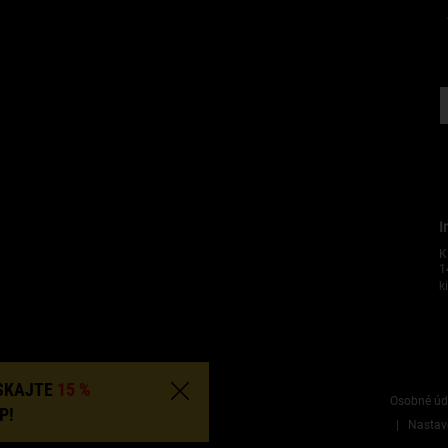
I
K
1
k
ÍSKAJTE
15 %
"
Osobné úd
P!
Nastav