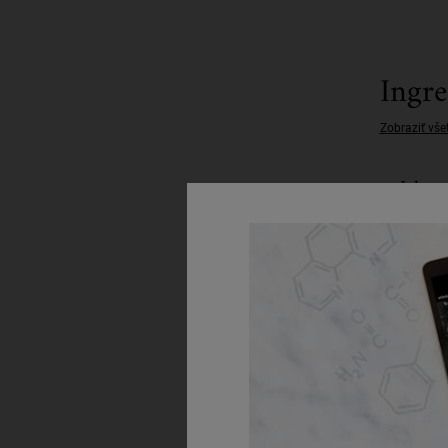
Ingre
Zobraziť vše
Jak ro