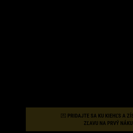
© 2026 KIEHL’S SINCE 1851
💌 PRIDAJTE SA KU KIEHL'S A Z
ZĽAVU NA PRVÝ NÁKU