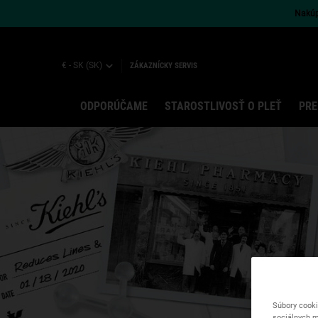
Nakúpt
€ - SK (SK)
ZÁKAZNÍCKY SERVIS
ODPORÚČAME
STAROSTLIVOSŤ O PLEŤ
PRE
Main content
Súbory cooki
sociálnych m