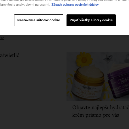
lamnými a analytickými partnermi.
Zásady ochrany osobných údajov
Nastavenia súborov cookie
Prijať všetky súbory cookie
stlivosť o pleť
tko
zświetlić
Objavte najlepší hydrata
krém priamo pre vás