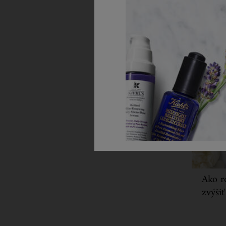
Probl
Zobraziť vše
Ako ro
zvýšiť