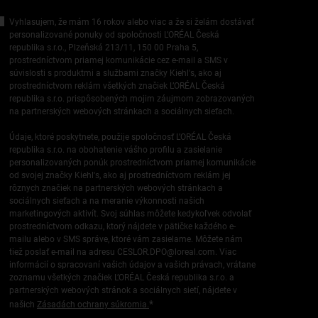
Vyhlasujem, že mám 16 rokov alebo viac a že si želám dostávať
personalizované ponuky od spoločnosti L’ORÉAL Česká
republika s.r.o., Plzeňská 213/11, 150 00 Praha 5,
prostredníctvom priamej komunikácie cez e-mail a SMS v
súvislosti s produktmi a službami značky Kiehl's, ako aj
prostredníctvom reklám všetkých značiek L’ORÉAL Česká
republika s.r.o. prispôsobených mojim záujmom zobrazovaných
na partnerských webových stránkach a sociálnych sieťach.
Údaje, ktoré poskytnete, použije spoločnosť L’ORÉAL Česká
republika s.r.o. na obohatenie vášho profilu a zasielanie
personalizovaných ponúk prostredníctvom priamej komunikácie
od svojej značky Kiehl's, ako aj prostredníctvom reklám jej
rôznych značiek na partnerských webových stránkach a
sociálnych sieťach a na meranie výkonnosti našich
marketingových aktivít. Svoj súhlas môžete kedykoľvek odvolať
prostredníctvom odkazu, ktorý nájdete v pätičke každého e-
mailu alebo v SMS správe, ktoré vám zasielame. Môžete nám
tiež poslať e-mail na adresu
CESLOR.DPO@loreal.com
. Viac
informácií o spracovaní vašich údajov a vašich právach, vrátane
zoznamu všetkých značiek L’ORÉAL Česká republika s.r.o. a
partnerských webových stránok a sociálnych sietí, nájdete v
*
našich
Zásadách ochrany súkromia.