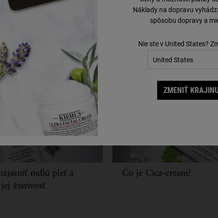
Náklady na dopravu vyhádzaj
spôsobu dopravy a mie
émy pleti
Nie ste v United States? Z
tko
ZMENIŤ KRAJINU
zjasniť mdlú pleť a
Čo je Cica-cream?
 jej žiarivosť