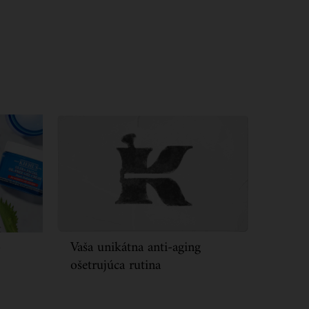
o
Vaša unikátna anti-aging
ošetrujúca rutina