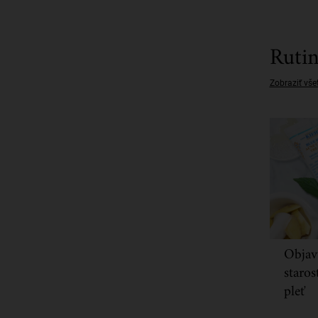
Rutin
Zobraziť vše
Objav
staros
pleť