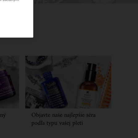
čný
Objavte naše najlepšie séra
podľa typu vašej pleti