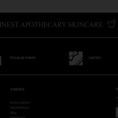
ŠPECIÁLNE PONUKY
DARČEKY
"
O KIEHL'S
P
(
Naša história
Udržateľnosť
Blog
Filantropia