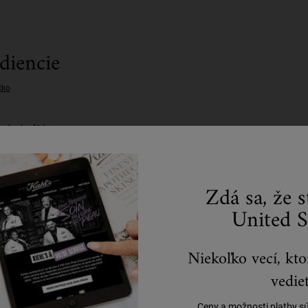
diencie
tko
zświetlić
INGREDIENTS
Zdá sa, že 
Vitamin C and Hyaluron
Acid
United S
Niekoľko vecí, kto
vedieť
Ceny a možnosti platby s