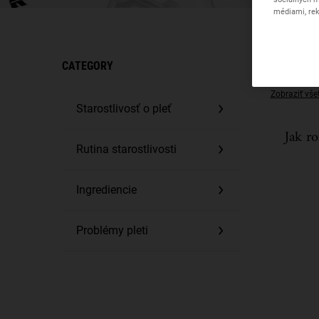
médiami, rek
Staro
CATEGORY
Zobraziť vše
Starostlivosť o pleť
Jak ro
Rutina starostlivosti
Ingrediencie
Problémy pleti