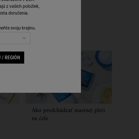
ú z vašich položiek,
sta doručenia.
meňte svoju krajinu.
 / REGIÓN
Ako predchádzať mastnej pleti
na čele