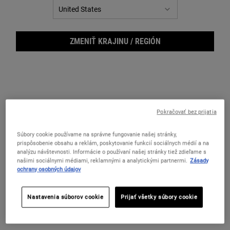
ZMENIŤ KRAJINU / REGIÓN
Pokračovať bez prijatia
Súbory cookie používame na správne fungovanie našej stránky,
prispôsobenie obsahu a reklám, poskytovanie funkcií sociálnych médií a na
analýzu návštevnosti. Informácie o používaní našej stránky tiež zdieľame s
Ultr
našimi sociálnymi médiami, reklamnými a analytickými partnermi.
Zásady
ochrany osobných údajov
Nastavenia súborov cookie
Prijať všetky súbory cookie