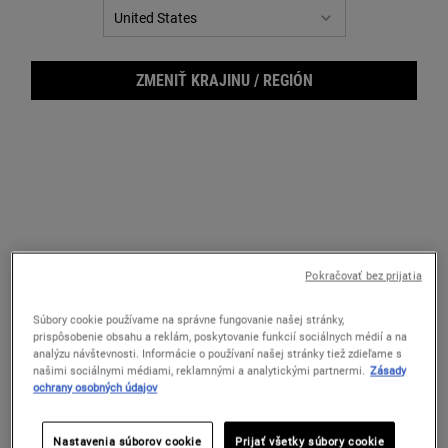
ZMENIŤ KRAJINU / REGIÓN
Ultr
Pokračovať bez prijatia
Súbory cookie používame na správne fungovanie našej stránky,
prispôsobenie obsahu a reklám, poskytovanie funkcií sociálnych médií a na
analýzu návštevnosti. Informácie o používaní našej stránky tiež zdieľame s
našimi sociálnymi médiami, reklamnými a analytickými partnermi.
Zásady
ochrany osobných údajov
Ľahký regeneračný krém na tvár s koloidným ovsom a a-
bisabololom, ktorý upokojuje a regeneruje extrémne suchú a citlivú
Nastavenia súborov cookie
Prijať všetky súbory cookie
pokožku.