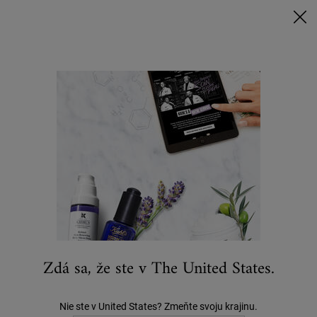
Nakúpte nad 80 € a získajte svoj rituál | Vyberte si Glow, Repair alebo
Detox
NAKUPUJTE TERAZ
0
MÔJ
0 VÝROBOK
KOŠÍK
Hľadať
Main content
...
STAROSTLIVOSŤ O PLEŤ
Citlivá Pleť
Ultra Facial Meltdown Recovery Cream
27 €
0 recenzií
Zdá sa, že ste v The United States.
Nie ste v United States? Zmeňte svoju krajinu.