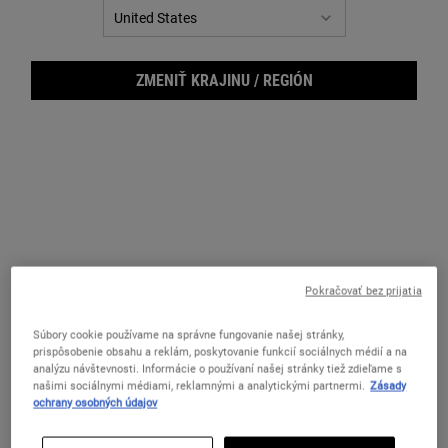
ZMENIŤ KRAJINU / REGIÓN
Pokračovať bez prijatia
Supe
Súbory cookie používame na správne fungovanie našej stránky,
prispôsobenie obsahu a reklám, poskytovanie funkcií sociálnych médií a na
analýzu návštevnosti. Informácie o používaní našej stránky tiež zdieľame s
našimi sociálnymi médiami, reklamnými a analytickými partnermi.
Zásady
ochrany osobných údajov