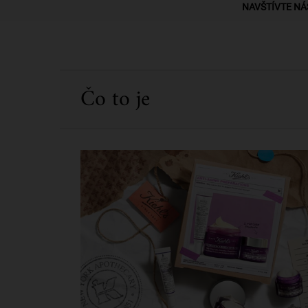
NAVŠTÍVTE NÁ
PDP Sections Accordion
Čo to je