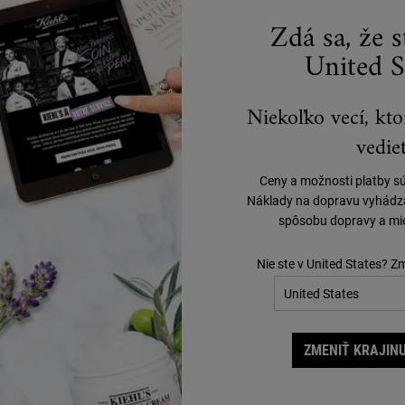
Zdá sa, že 
Ak príde ku kontaktu s očami, ihneď ich vypláchnuť vodou.
United S
Niekoľko vecí, kto
vedieť
Ceny a možnosti platby s
Náklady na dopravu vyhádzaj
spôsobu dopravy a mie
Nie ste v United States? Z
10 ml (deluxe vzorka)
ť)
l (plná veľkosť)
ZMENIŤ KRAJINU