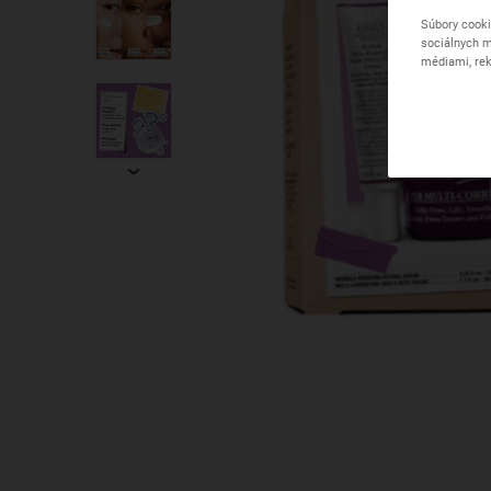
Súbory cooki
sociálnych m
médiami, rek
PDP Find A Store Section