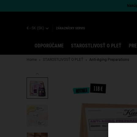
Nakúpt
€ - SK (SK)
ZÁKAZNÍCKY SERVIS
ODPORÚČAME
STAROSTLIVOSŤ O PLEŤ
PRE
Main content
Home
STAROSTLIVOSŤ O PLEŤ
Anti-Aging Preparations