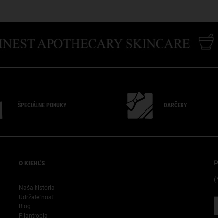
ŠPECIÁLNE PONUKY
DARČEKY
"
O KIEHL'S
P
(
Naša história
Udržateľnosť
Blog
Filantropia