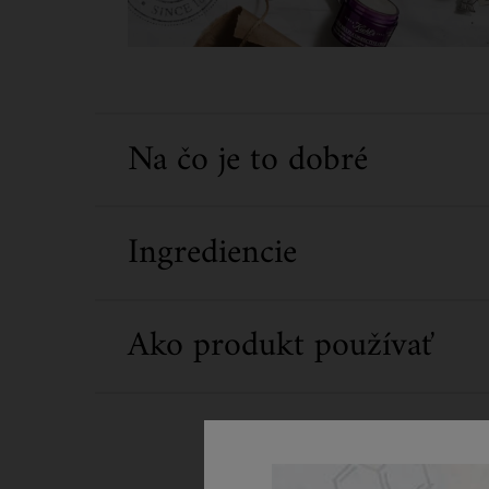
Na čo je to dobré
Ingrediencie
Ako produkt používať