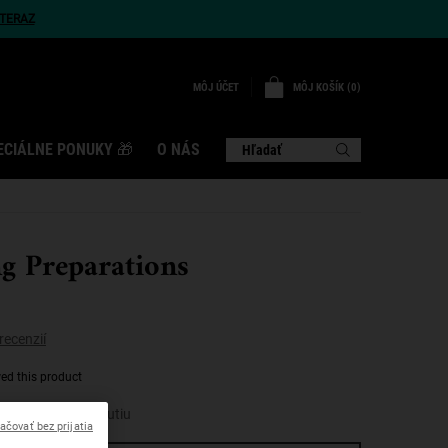
TERAZ
MÔJ KOŠÍK
0
MÔJ ÚČET
0 VÝROBOK
ECIÁLNE PONUKY 🎁
O NÁS
Hľadať
g Preparations
recenzií
wed this product
duktov proti starnutiu
ačovať bez prijatia