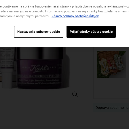
One veľkosť only
e používame na správne fungovanie našej stránky, prispôsobenie obsahu a reklám, poskyto
édií a na analýzu návštevnosti. Informácie o používaní našej stránky tiež zdieľame s naši
lamnými a analytickými partnermi.
Zásady ochrany osobných údajov
Počet
Nastavenia súborov cookie
Prijať všetky súbory cookie
−
+
Anti-Aging Preparations - Zväčšiť 
Doprava zadarmo na