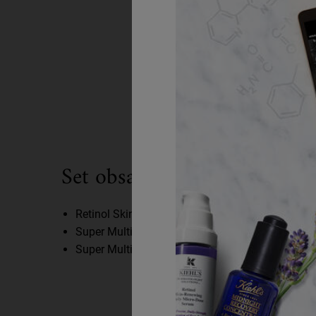
What's Inside
Set obsahuje:
Retinol Skin-Renewing Daily Micro-Dose Serum: 
Super Multi-Corrective Cream: 50 ml (plná veľkos
Super Multi-Corrective Eye Zone Treatment: 14 m