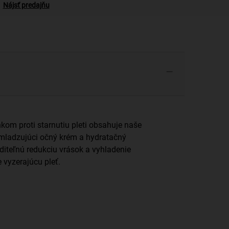
Nájsť predajňu
nkom proti starnutiu pleti obsahuje naše
omladzujúci očný krém a hydratačný
diteľnú redukciu vrások a vyhladenie
 vyzerajúcu pleť.