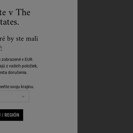
ste v The
tates.
ré by ste mali
:
ú zobrazené v EUR.
ú z vašich položiek,
sta doručenia.
meňte svoju krajinu.
 / REGIÓN