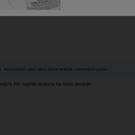
Tento produkt zatiaľ nemá žiadne recenzie v slovenskom jazyku.
rvý/á, kto napíše recenziu na tento produkt