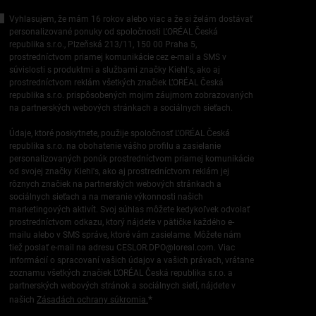
Vyhlasujem, že mám 16 rokov alebo viac a že si želám dostávať
personalizované ponuky od spoločnosti L’ORÉAL Česká
republika s.r.o., Plzeňská 213/11, 150 00 Praha 5,
prostredníctvom priamej komunikácie cez e-mail a SMS v
súvislosti s produktmi a službami značky Kiehl's, ako aj
prostredníctvom reklám všetkých značiek L’ORÉAL Česká
republika s.r.o. prispôsobených mojim záujmom zobrazovaných
na partnerských webových stránkach a sociálnych sieťach.
Údaje, ktoré poskytnete, použije spoločnosť L’ORÉAL Česká
republika s.r.o. na obohatenie vášho profilu a zasielanie
personalizovaných ponúk prostredníctvom priamej komunikácie
od svojej značky Kiehl's, ako aj prostredníctvom reklám jej
rôznych značiek na partnerských webových stránkach a
sociálnych sieťach a na meranie výkonnosti našich
marketingových aktivít. Svoj súhlas môžete kedykoľvek odvolať
prostredníctvom odkazu, ktorý nájdete v pätičke každého e-
mailu alebo v SMS správe, ktoré vám zasielame. Môžete nám
tiež poslať e-mail na adresu
CESLOR.DPO@loreal.com
. Viac
informácií o spracovaní vašich údajov a vašich právach, vrátane
zoznamu všetkých značiek L’ORÉAL Česká republika s.r.o. a
partnerských webových stránok a sociálnych sietí, nájdete v
*
našich
Zásadách ochrany súkromia.