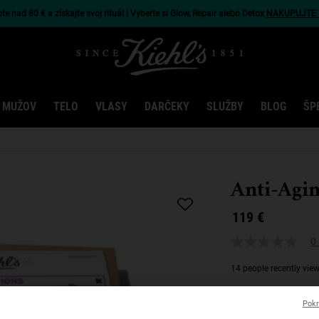
e nad 80 € a získajte svoj rituál | Vyberte si Glow, Repair alebo Detox
NAKUPUJTE 
 MUŽOV
TELO
VLASY
DARČEKY
SLUŽBY
BLOG
ŠP
Anti-Agin
119 €
0 
14 people recently vie
Účinná kolekcia pro
Pokr