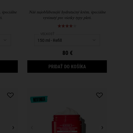
 špeciálne
Náš najobľúbenejší hydratačný krém, špeciálne
i.
vyvinutý pre všetky typy pleti.
Select a
VEĽKOSŤ
for Ultra Facial Cream
80 €
LTRA FACIAL CREAM
ULTRA FACIAL CREAM
PRIDAŤ DO KOŠÍKA