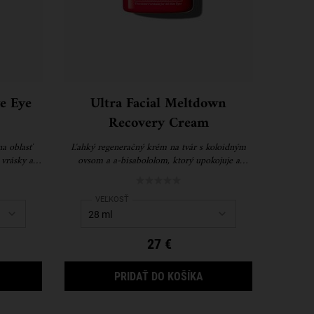
e Eye
Ultra Facial Meltdown
Recovery Cream
a oblasť
Ľahký regeneračný krém na tvár s koloidným
 vrásky a
ovsom a a-bisabololom, ktorý upokojuje a
ladšie,
regeneruje extrémne suchú a citlivú pokožku.
očí.
tive Eye Zone Treatment
Select a
VEĽKOSŤ
for Ultra Facial Meltdown Recovery Cream
27 €
UPER MULTI-CORRECTIVE EYE ZONE TREATMENT
ULTRA FACIAL MELTD
PRIDAŤ DO KOŠÍKA