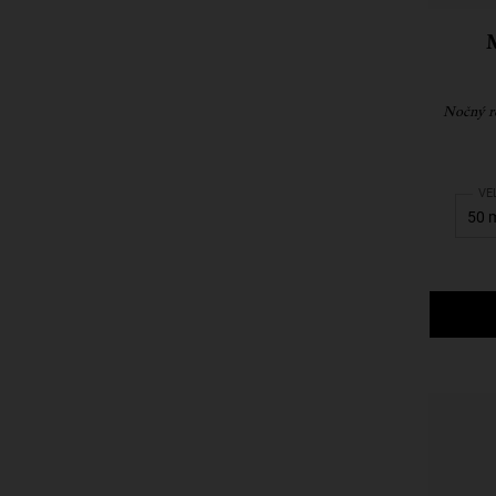
Nočný re
Sel
VE