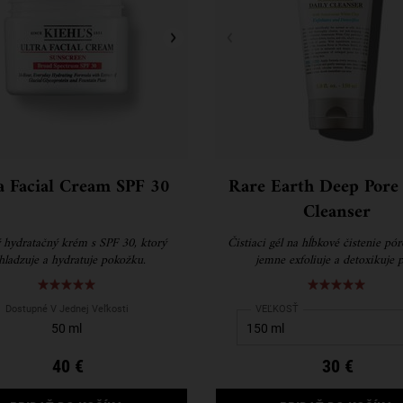
a Facial Cream SPF 30
Rare Earth Deep Pore
Cleanser
hydratačný krém s SPF 30, ktorý
Čistiaci gél na hĺbkové čistenie pór
hladzuje a hydratuje pokožku.
jemne exfoliuje a detoxikuje p
Dostupné V Jednej Veľkosti
Select a
VEĽKOSŤ
for Rare Earth Deep Po
50 ml
40 €
30 €