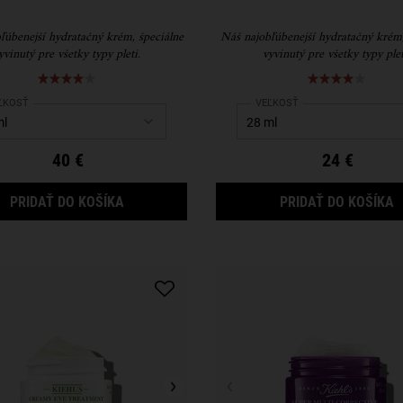
ľúbenejší hydratačný krém, špeciálne
Náš najobľúbenejší hydratačný krém,
yvinutý pre všetky typy pleti.
vyvinutý pre všetky typy plet
ect a
ĽKOSŤ
for Ultra Facial Cream
Select a
VEĽKOSŤ
for Ultra Facial Cream
40 €
24 €
ULTRA FACIAL CREAM
U
PRIDAŤ DO KOŠÍKA
PRIDAŤ DO KOŠÍKA