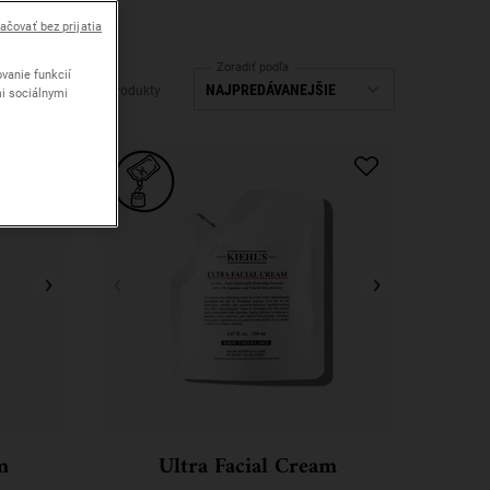
ačovať bez prijatia
Zoradiť podľa
vanie funkcií
24 Produkty
mi sociálnymi
m
Ultra Facial Cream