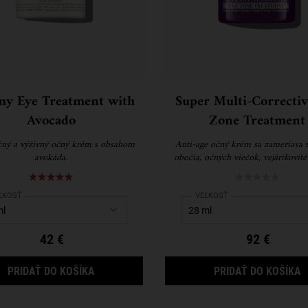
my Eye Treatment with
Super Multi-Correctiv
Avocado
Zone Treatment
čný a výživný očný krém s obsahom
Anti-age očný krém sa zameriava n
avokáda.
obočia, očných viečok, vejárikovité
vačky pod očami pre viditeľne m
vypnutejšie a pevnejšie okolie 
ect a
ĽKOSŤ
for Creamy Eye Treatment with Avocado
Select a
VEĽKOSŤ
for Super Multi-Correc
42 €
92 €
CREAMY EYE TREATMENT WITH AVOCADO
S
PRIDAŤ DO KOŠÍKA
PRIDAŤ DO KOŠÍKA