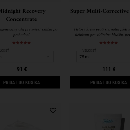
Midnight Recovery
Super Multi-Correctiv
Concentrate
generačný olej pre svieži vzhľad po
Pleťový krém proti starnutiu pleti s
prebudení.
účinkom pre viditeľne hladšiu, pev
mladšie vyzerajúcu pleť.
ect a
ĽKOSŤ
for Midnight Recovery Concentrate
Select a
VEĽKOSŤ
for Super Multi-Correc
91 €
111 €
MIDNIGHT RECOVERY CONCENTRATE
S
PRIDAŤ DO KOŠÍKA
PRIDAŤ DO KOŠÍKA