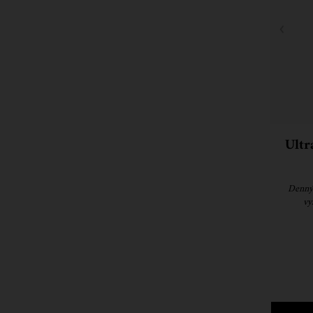
Ultr
Denný 
vy