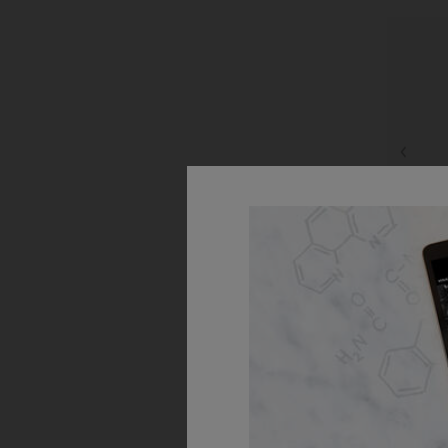
Ultra
Inten
koloidných
obnovu a 