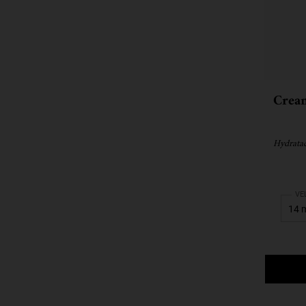
Crea
Hydrata
Sel
VE