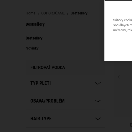
Home
ODPORÚČAME
Bestsellery
Súbory cooki
Bestsellery
sociálnych m
médiami, rek
Bestsellery
Bestsellery
Novinky
FILTROVAŤ PODĽA
TYP PLETI
OBAVA/PROBLÉM
HAIR TYPE