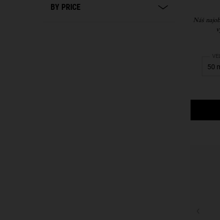
BY PRICE
Náš najob
v
Sel
VE