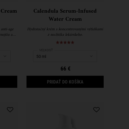
e Cream
Calendula Serum-Infused
Water Cream
 anti-age
Hydratačný krém s koncentrovanými výťažkami
nejšiu a
z nechtíka lekárskeho.
tive Cream
Select a
VEĽKOSŤ
for Calendula Serum-Infused Water Cream
66 €
UPER MULTI-CORRECTIVE CREAM
CALENDULA SERUM-IN
PRIDAŤ DO KOŠÍKA