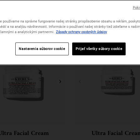
Pokr
e používame na správne fungovanie našej stránky, prispôsobenie obsahu a reklám, poskyto
édií a na analýzu návštevnosti. Informácie o používaní našej stránky tiež zdieľame s naši
lamnými a analytickými partnermi.
Zásady ochrany osobných údajov
Nastavenia súborov cookie
Prijať všetky súbory cookie
Ultra Facial Cream
Ultra Facial Crea