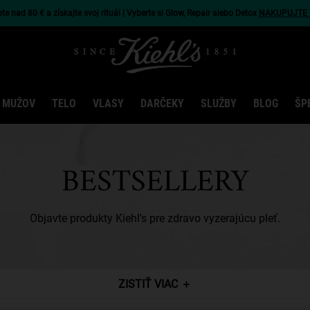
e nad 80 € a získajte svoj rituál | Vyberte si Glow, Repair alebo Detox
NAKUPUJTE 
 MUŽOV
TELO
VLASY
DARČEKY
SLUŽBY
BLOG
ŠP
BESTSELLERY
Objavte produkty Kiehl's pre zdravo vyzerajúcu pleť.
ZISTIŤ VIAC
＋