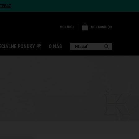
TERAZ
MÔJ KOŠÍK
0
MÔJ ÚČET
0 VÝROBOK
ECIÁLNE PONUKY 🎁
O NÁS
Hľadať