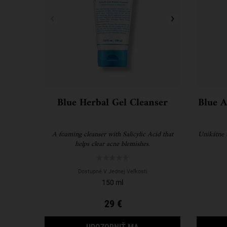
Blue Herbal Gel Cleanser
Blue A
A foaming cleanser with Salicylic Acid that
Unikátne 
helps clear acne blemishes.
Dostupné V Jednej Veľkosti
150 ml
29 €
KEĎ BUDE BLUE HERBAL G