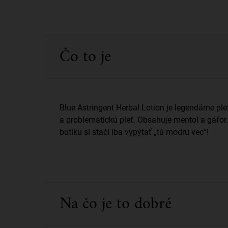
PDP Sections Accordion
Čo to je
Blue Astringent Herbal Lotion je legendárne pl
a problematickú pleť. Obsahuje mentol a gáfor
butiku si stačí iba vypýtať „tú modrú vec“!
Na čo je to dobré