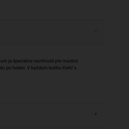
ikum je špeciálne navrhnuté pre mastnú
du po holení. V každom butiku Kiehl´s