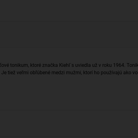
eťové tonikum, ktoré značka Kiehl´s uviedla už v roku 1964. Ton
. Je tiež veľmi obľúbené medzi mužmi, ktorí ho používajú ako vo