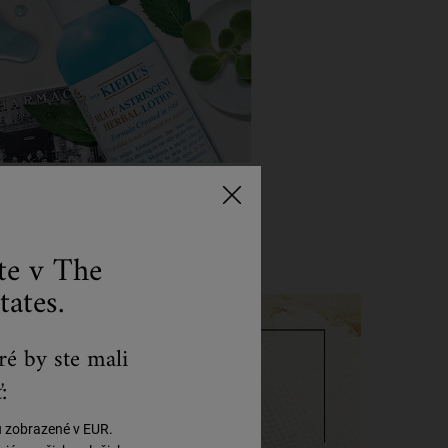
ste v The
tates.
ré by ste mali
:
ú zobrazené v EUR.