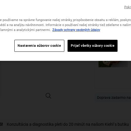
Pokr
Počet
e používame na správne fungovanie našej stránky, prispôsobenie obsahu a reklám, poskyto
−
+
édií a na analýzu návštevnosti. Informácie o používaní našej stránky tiež zdieľame s naši
lamnými a analytickými partnermi.
Zásady ochrany osobných údajov
Nastavenia súborov cookie
Prijať všetky súbory cookie
Blue Astringent Herbal Lotion - Zväčšiť obrázok
Doprava zadarmo na
S!
Konzultácia a diagnostika pleti do 20 minút na našom Kiehl´s butiku