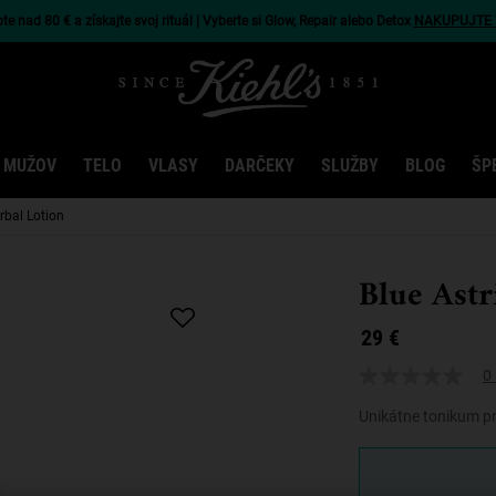
e nad 80 € a získajte svoj rituál | Vyberte si Glow, Repair alebo Detox
NAKUPUJTE 
 MUŽOV
TELO
VLASY
DARČEKY
SLUŽBY
BLOG
ŠP
rbal Lotion
Blue Astr
29 €
0 
Unikátne tonikum pr
One veľkosť only