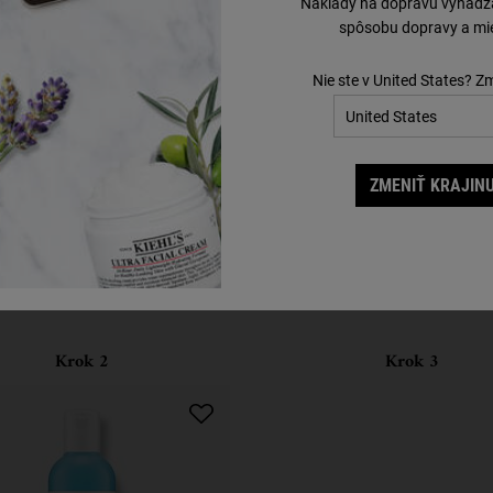
Náklady na dopravu vyhádzaj
spôsobu dopravy a mie
Nie ste v United States? Z
ZMENIŤ KRAJINU
Dokončite svoju rutinu
Objavte účinné produkty pre zdokonalenie vašej rutiny.
Krok 2
Krok 3