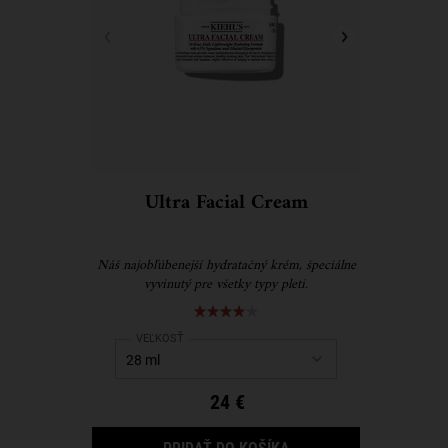
Ultra Facial Cream
Náš najobľúbenejší hydratačný krém, špeciálne
vyvinutý pre všetky typy pleti.
Select a
VEĽKOSŤ
for Ultra Facial Cream
24 €
ULTRA FACIAL CREAM