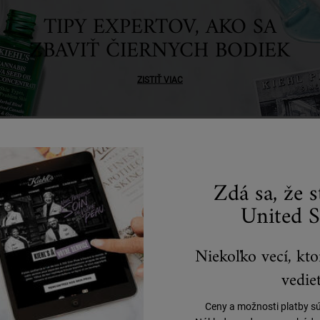
TIPY EXPERTOV, AKO SA
ZBAVIŤ ČIERNYCH BODIEK
ZISTIŤ VIAC
Zdá sa, že 
United S
Niekoľko vecí, kto
vedieť
Ceny a možnosti platby s