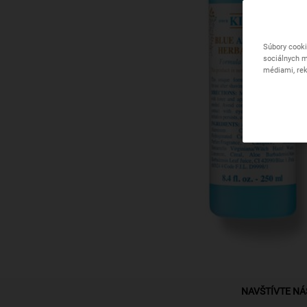
Súbory cooki
sociálnych m
médiami, rek
PDP Find A Store Section
NAVŠTÍVTE NÁ