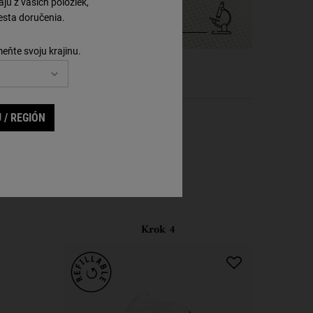
ú z vašich položiek,
sta doručenia.
meňte svoju krajinu.
 / REGIÓN
Krok 4