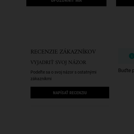
UPOZORNIŤ MA
Bezpečnostné informácie
PDP Reviews
RECENZIE ZÁKAZNÍKOV
VYJADRIŤ SVOJ NÁZOR
Buďte p
Podeľte sa o svoj názor s ostatnými
zákazníkmi
NAPÍSAŤ RECENZIU