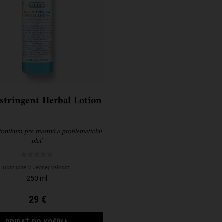
stringent Herbal Lotion
tonikum pre mastnú a problematickú
pleť.
Dostupné V Jednej Veľkosti
250 ml
29 €
EL CLEANSER K DISPOZÍCII
BLUE ASTRINGENT HERBAL LOTION