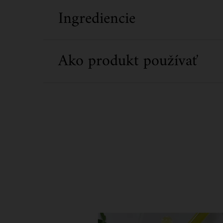
Ingrediencie
Ako produkt používať
SEO Concern Blackheads PDP