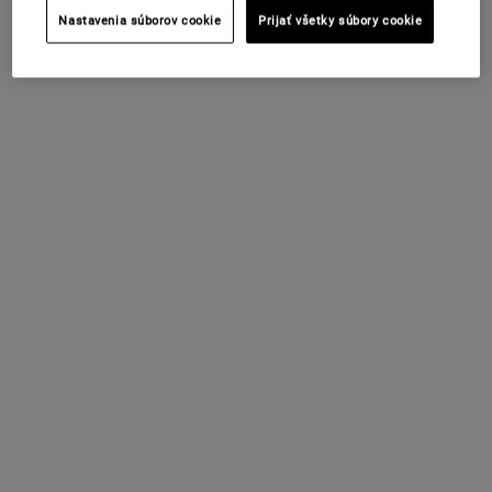
Nastavenia súborov cookie
Prijať všetky súbory cookie
PDP Sections Accordion
Čo to je
Toto pleťové tonikum na normálnu až mastnú pleť
obľubujú zákazníci už od roku 1960. Je to naša
originálna pleťová voda s obsahom ručne zberaných
okvetných lístkov nechtíka lekárskeho a výťažku z
koreňa lopúcha. Calendula Herbal Extract Alcohol-
Free Toner jemne čistí pleť a ma upokojujúce
vlastnosti.
Na čo je to dobré
Ingrediencie