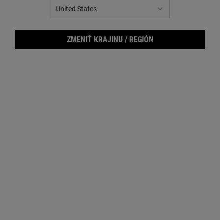
ZMENIŤ KRAJINU / REGIÓN
Cale