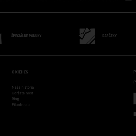
ŠPECIÁLNE PONUKY
DARČEKY
"
O KIEHL'S
P
(
Naša história
Udržateľnosť
Blog
Filantropia