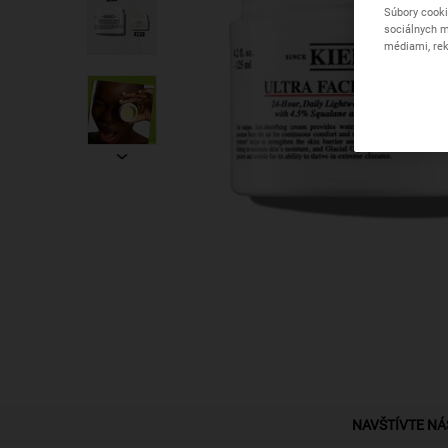
Súbory cooki
sociálnych m
médiami, rek
PDP Find A Store Section
NAVŠTÍVTE NÁ