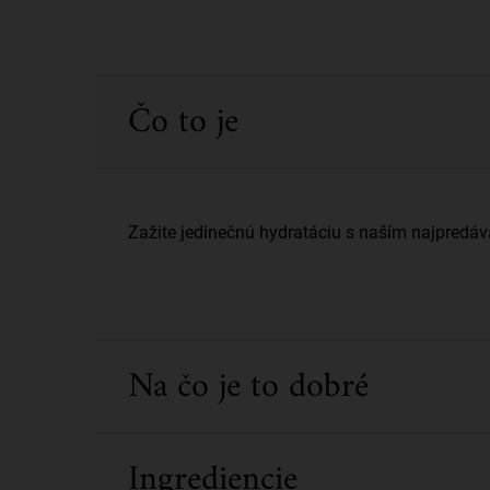
PDP Sections Accordion
Čo to je
Zažite jedinečnú hydratáciu s naším najpredá
Na čo je to dobré
Ingrediencie