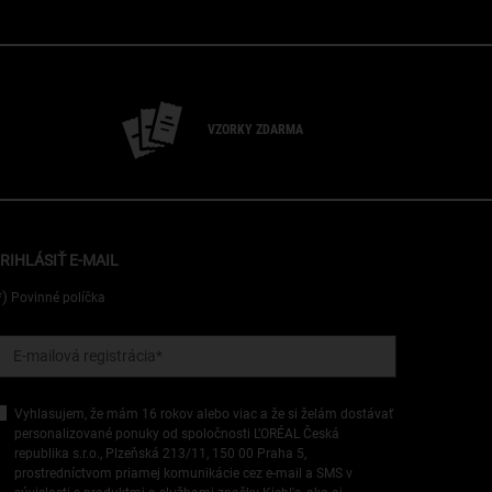
VZORKY ZDARMA
RIHLÁSIŤ E-MAIL
*)
Povinné políčka
E-mailová registrácia
*
Vyhlasujem, že mám 16 rokov alebo viac a že si želám dostávať
personalizované ponuky od spoločnosti L’ORÉAL Česká
republika s.r.o., Plzeňská 213/11, 150 00 Praha 5,
prostredníctvom priamej komunikácie cez e-mail a SMS v