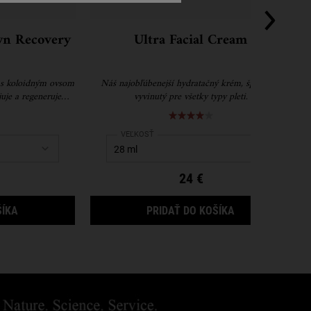
wn Recovery
Ultra Facial Cream
 s koloidným ovsom
Náš najobľúbenejší hydratačný krém, špeciálne
uje a regeneruje
vyvinutý pre všetky typy pleti.
ú pokožku.
Meltdown Recovery Cream
Select a
VEĽKOSŤ
for Ultra Facial Cream
24 €
ULTRA FACIAL MELTDOWN RECOVERY CREAM
ULTRA FACIAL 
ŠÍKA
PRIDAŤ DO KOŠÍKA