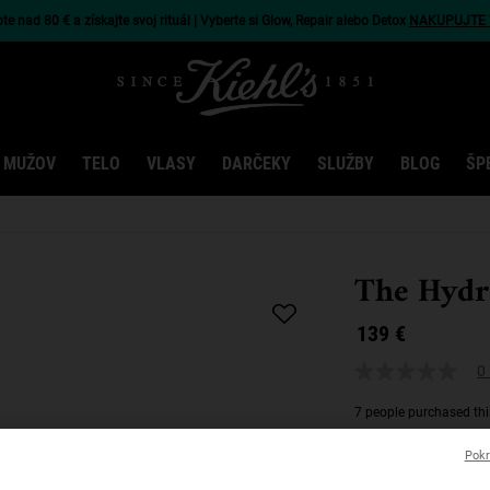
e nad 80 € a získajte svoj rituál | Vyberte si Glow, Repair alebo Detox
NAKUPUJTE 
 MUŽOV
TELO
VLASY
DARČEKY
SLUŽBY
BLOG
ŠP
The Hydr
139 €
0 
7 people purchased thi
Intenzívna hydratáci
Pokr