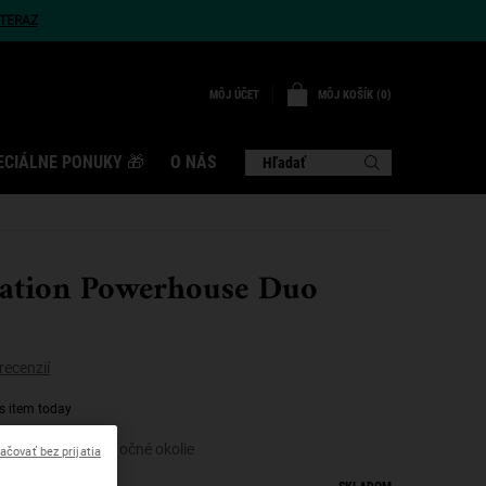
TERAZ
MÔJ KOŠÍK
0
MÔJ ÚČET
0 VÝROBOK
ECIÁLNE PONUKY 🎁
O NÁS
Hľadať
ation Powerhouse Duo
recenzií
s item today
a pre vašu pleť aj očné okolie
ačovať bez prijatia