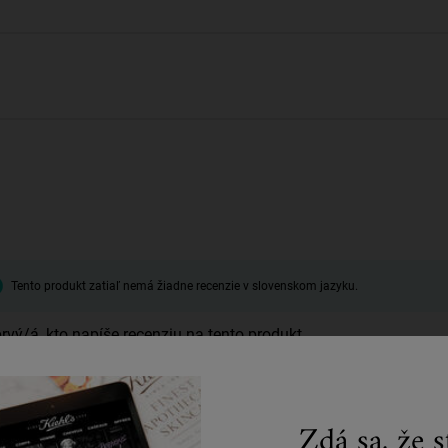
Tento produkt zatiaľ nemá žiadne recenzie v slovenskom jazyku.
rvý/á, kto napíše recenziu na tento produkt
Zdá sa, že 