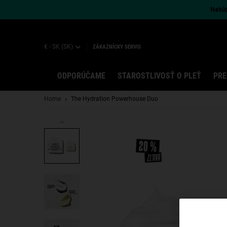
Nakúpt
€ - SK (SK)
ZÁKAZNÍCKY SERVIS
ODPORÚČAME
STAROSTLIVOSŤ O PLEŤ
PRE
Main content
Home
The Hydration Powerhouse Duo