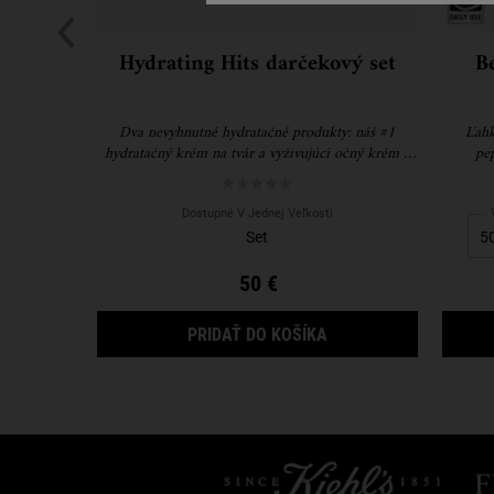
Hydrating Hits darčekový set
B
Dva nevyhnutné hydratačné produkty: náš #1
Ľahk
hydratačný krém na tvár a vyživujúci očný krém s
pep
avokádom.
poškode
Dostupné V Jednej Veľkosti
Set
50 €
HYDRATING HITS DAR
PRIDAŤ DO KOŠÍKA