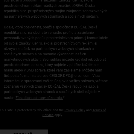
súvislosti s produktmi a službami značky Kiehl's, ako aj
prostredníctvom reklám všetkých značiek L’ORÉAL Česká
republika s.r.o. prispôsobených mojim záujmom zobrazovaných
na partnerských webových stránkach a sociálnych sieťach.
Údaje, ktoré poskytnete, použije spoločnosť L’ORÉAL Česká
republika s.r.o. na obohatenie vášho profilu a zasielanie
personalizovaných ponúk prostredníctvom priamej komunikácie
od svojej značky Kiehl's, ako aj prostredníctvom reklám jej
rôznych značiek na partnerských webových stránkach a
sociálnych sieťach a na meranie výkonnosti našich
marketingových aktivít. Svoj súhlas môžete kedykoľvek odvolať
prostredníctvom odkazu, ktorý nájdete v pätičke každého e-
mailu alebo v SMS správe, ktoré vám zasielame. Môžete nám
tiež poslať e-mail na adresu
CESLOR.DPO@loreal.com
. Viac
informácií o spracovaní vašich údajov a vašich právach, vrátane
zoznamu všetkých značiek L’ORÉAL Česká republika s.r.o. a
partnerských webových stránok a sociálnych sietí, nájdete v
*
našich
Zásadách ochrany súkromia.
This site is protected by Cloudflare and the
Privacy Policy
and
Terms of
Service
apply.