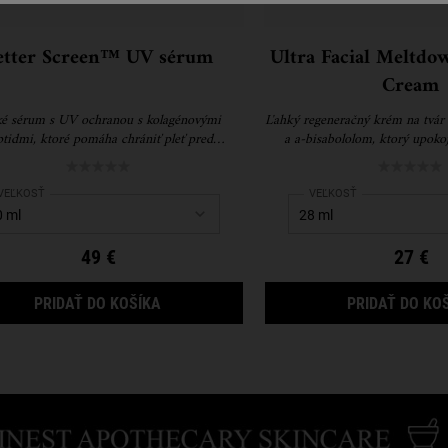
etter Screen™ UV sérum
Ultra Facial Meltdo
Cream
é sérum s UV ochranou s kolagénovými
Ľahký regeneračný krém na tvár
tidmi, ktoré pomáha chrániť pleť pred
a a-bisabololom, ktorý upokoj
ním UV žiarením a viditeľne koriguje prvé
extrémne suchú a citliv
známky starnutia.
Select a
VEĽKOSŤ
for Better Screen™ UV sérum
Select a
VEĽKOSŤ
for Ultra Facial 
49 €
27 €
ČEKOVÝ SET
BETTER SCREEN™ UV SÉRUM
PRIDAŤ DO KOŠÍKA
PRIDAŤ DO KO