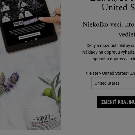
United S
Niekoľko vecí, kto
DOPLŇTE SVOJU RUTINU
vedieť
Ceny a možnosti platby s
Náklady na dopravu vyhádzaj
spôsobu dopravy a mie
Nie ste v United States? Z
ZMENIŤ KRAJINU