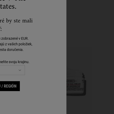
tates.
ré by ste mali
:
ú zobrazené v EUR.
ú z vašich položiek,
sta doručenia.
meňte svoju krajinu.
 / REGIÓN