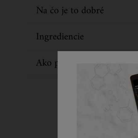
Na čo je to dobré
Ingrediencie
Ako produkt používať