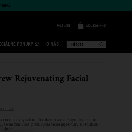
TERAZ
MÔJ KOŠÍK
0
MÔJ ÚČET
0 VÝROBOK
ECIÁLNE PONUKY 🎁
O NÁS
Hľadať
rew Rejuvenating Facial
recenzií
á esencia s kyselinou ferulovou a mliečnymi kyselinami
ýšenie žiarivosti pleti, vyhladenie jej textúry a redukciu
7 dní.*