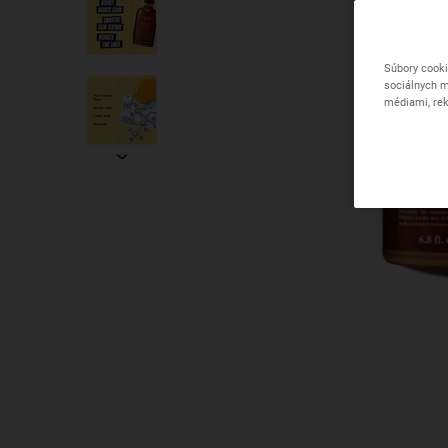
Súbory cooki
sociálnych m
médiami, rek