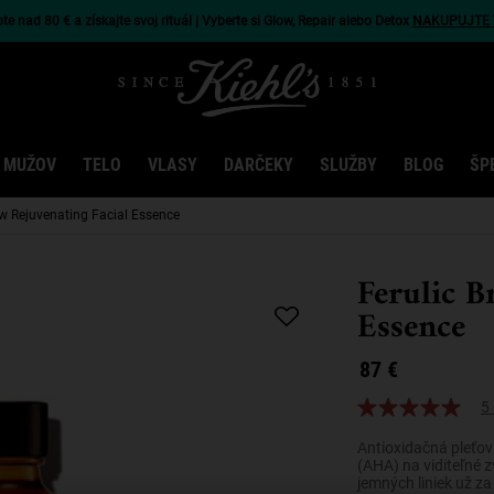
e nad 80 € a získajte svoj rituál | Vyberte si Glow, Repair alebo Detox
NAKUPUJTE 
 MUŽOV
TELO
VLASY
DARČEKY
SLUŽBY
BLOG
ŠP
ew Rejuvenating Facial Essence
Ferulic B
Essence
87 €
5 
Antioxidačná pleťov
(AHA) na viditeľné zv
jemných liniek už za 