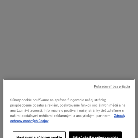
Ultra Facial Advanced Repair
Cucumber Herbal Alcohol-Free
Barrier Cream
Toner
Intenzívny bariérový krém s obsahom
Jemné pleťové tonikum bez obsahu
koloidných ovsených vločiek poskytuje
alkoholu na suchú a citlivú pokožku.
okamžitú obnovu a úľavu suchej a veľmi
Pokračovať bez prijatia
suchej pokožke.
Dostupné V Jednej Veľkosti
Select a
VEĽKOSŤ
for Cucumber Herbal Alcohol-
Súbory cookie používame na správne fungovanie našej stránky,
50 ml
prispôsobenie obsahu a reklám, poskytovanie funkcií sociálnych médií a na
analýzu návštevnosti. Informácie o používaní našej stránky tiež zdieľame s
našimi sociálnymi médiami, reklamnými a analytickými partnermi.
Zásady
54 €
29 €
ochrany osobných údajov
ULTRA FACIAL ADVANCED REPAIR BAR
CUCUMB
PRIDAŤ DO KOŠÍKA
PRIDAŤ DO KOŠÍKA
Nastavenia súborov cookie
Prijať všetky súbory cookie