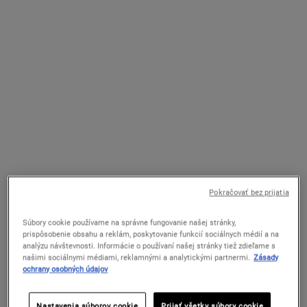
Powerful-Strength Line-Reducing
Ultra Facial Advanced Repair
Concentrate
Barrier Cream
Účinné a rýchlo pôsobiace sérum s
Intenzívny bariérový krém s obsahom
obsahom 12,5 % vitamínu C a kyselinu
koloidných ovsených vločiek poskytuje
hyalurónovú.
okamžitú obnovu a úľavu suchej a veľmi
Pokračovať bez prijatia
suchej pokožke.
Select a
VEĽKOSŤ
for Powerful-Strength Line-Reducing Concentrate
Dostupné V Jednej Veľkosti
Súbory cookie používame na správne fungovanie našej stránky,
50 ml
prispôsobenie obsahu a reklám, poskytovanie funkcií sociálnych médií a na
analýzu návštevnosti. Informácie o používaní našej stránky tiež zdieľame s
našimi sociálnymi médiami, reklamnými a analytickými partnermi.
Zásady
107 €
54 €
ochrany osobných údajov
POWERFUL-STRENGTH LINE-REDUCING
ULTRA 
PRIDAŤ DO KOŠÍKA
PRIDAŤ DO KOŠÍKA
Nastavenia súborov cookie
Prijať všetky súbory cookie