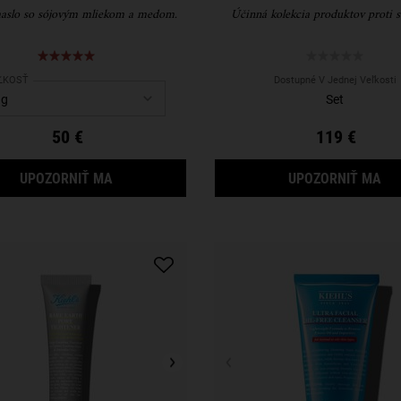
aslo so sójovým mliekom a medom.
Účinná kolekcia produktov proti s
ect a
ĽKOSŤ
for Creme de Corps Soy Milk & Honey Whipped Body Butter
Dostupné V Jednej Veľkosti
Set
50 €
119 €
KEĎ BUDE CREME DE CORPS SOY MILK & HONEY 
KE
UPOZORNIŤ MA
UPOZORNIŤ MA