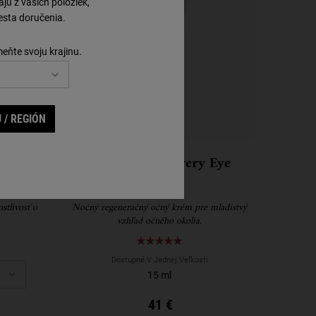
ú z vašich položiek,
sta doručenia.
meňte svoju krajinu.
 / REGIÓN
 Salve
Midnight Recovery Eye
stlivosť o
Nočný regeneračný očný krém pre mladistvý
vzhľad očného okolia.
Hand Salve
Dostupné V Jednej Veľkosti
15 ml
41 €