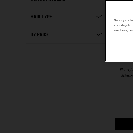
HAIR TYPE
Súbory cooki
sociálnych m
médiami, rek
BY PRICE
Super 
Pleťový 
účinkom
mladši