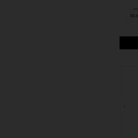
Sel
VE