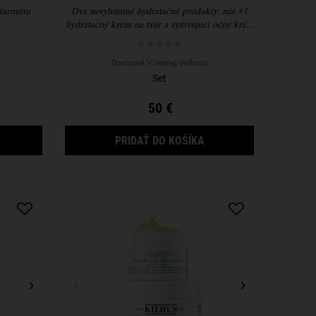
tarnutiu
Dva nevyhnutné hydratačné produkty: náš #1
hydratačný krém na tvár a vyživujúci očný krém
s avokádom.
Dostupné V Jednej Veľkosti
Set
50 €
WHIPPED BODY BUTTER K DISPOZÍCII
Ď BUDE ANTI-AGING PREPARATIONS K DISPOZÍCII
HYDRATING HITS DAR
PRIDAŤ DO KOŠÍKA