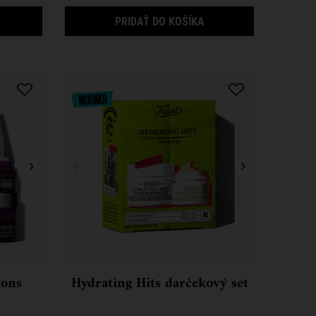
REAM
LTIMATE STRENGTH HAND SALVE
MIDNIGHT RECOVERY E
PRIDAŤ DO KOŠÍKA
ions
Hydrating Hits darčekový set