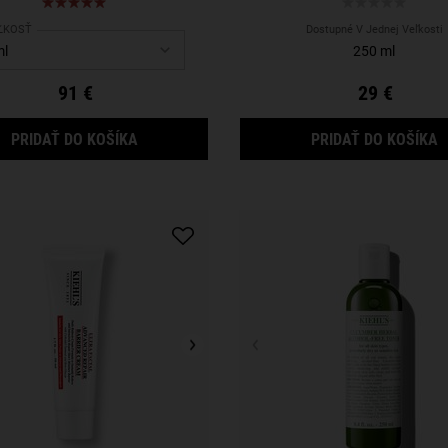
ect a
ĽKOSŤ
for Midnight Recovery Concentrate
Dostupné V Jednej Veľkosti
250 ml
91 €
29 €
MIDNIGHT RECOVERY CONCENTRATE
B
PRIDAŤ DO KOŠÍKA
PRIDAŤ DO KOŠÍKA