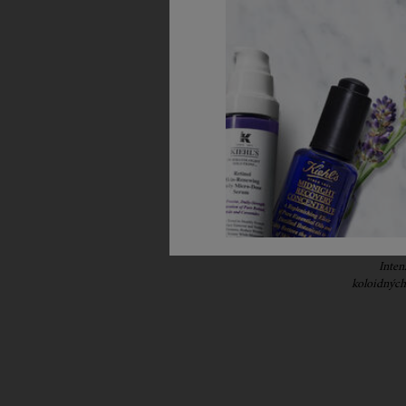
Ultra
Inten
koloidných
obnovu a 