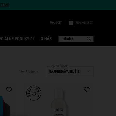
TERAZ
MÔJ KOŠÍK
0
MÔJ ÚČET
0 VÝROBOK
ECIÁLNE PONUKY 🎁
O NÁS
Hľadať
Zoradiť podľa
194 Produkty