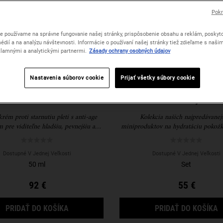
Pokr
e používame na správne fungovanie našej stránky, prispôsobenie obsahu a reklám, poskyto
édií a na analýzu návštevnosti. Informácie o používaní našej stránky tiež zdieľame s naši
lamnými a analytickými partnermi.
Zásady ochrany osobných údajov
Nastavenia súborov cookie
Prijať všetky súbory cookie
Multi-Corrective Cream
Master Hydratizing 
SPF 30
darčekový set
krém proti starnutiu pleti s anti-age
Kolekcia našich najpredávanej
 pre viditeľne hladšiu, pevnejšiu a
miniproduktov na hydratáciu pokožk
e vyzerajúcu pokožku s ochranným
až po päty.
faktorom SPF 30.
Dostupné V Jednej Veľkosti
Dostupné V Jednej Veľkosti
50 ml
Set
92 €
55 €
SUPER MULTI-CORRECTIVE CREAM SPF 30
M
PRIDAŤ DO KOŠÍKA
PRIDAŤ DO KOŠÍKA