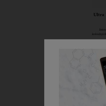
Ultra
Inten
koloidných
obnovu a 