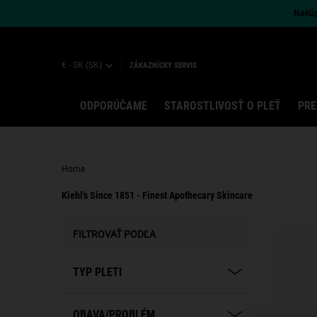
Nakúpt
€ - SK (SK)
ZÁKAZNÍCKY SERVIS
ODPORÚČAME
STAROSTLIVOSŤ O PLEŤ
PRE
Main content
Home
Kiehl's Since 1851 - Finest Apothecary Skincare
Kiehl's Since 1851 - Finest Apothecary Skincare
FILTROVAŤ PODĽA
TYP PLETI
OBAVA/PROBLÉM