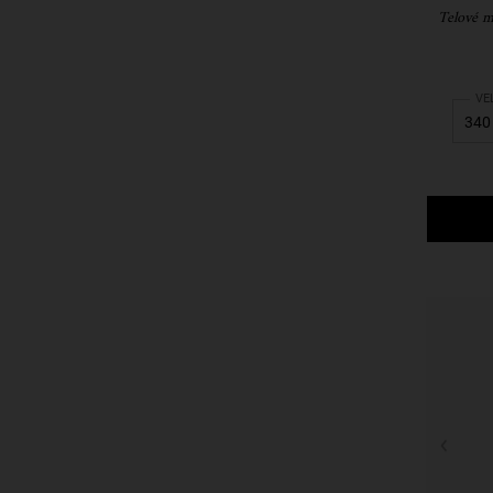
Telové m
Sel
VE