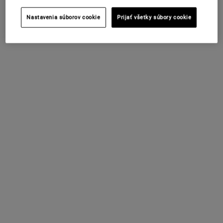
Nastavenia súborov cookie
Prijať všetky súbory cookie
NAKUPOVAŤ
AKO POUŽÍVAŤ
Naneste tenkú vrstvu avokádovej masky na čistú pleť.
Nechajte pôsobiť 15 minút.
Opláchnite teplou vodou a jemne masírujte krúživými pohybmi.
Vysušte mäkkým uterákom.