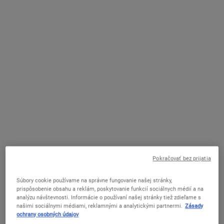
Avocado Nourishing Hydration Mask
Pokračovať bez prijatia
Doprajte si bohatú hydratáciu vďaka našej avokádovej pleťovej
maske. Má jedinečnú krémovú textúru, ktorá hydratuje pokožku
Súbory cookie používame na správne fungovanie našej stránky,
prispôsobenie obsahu a reklám, poskytovanie funkcií sociálnych médií a na
a zároveň ju zjemňuje a vyhladzuje. Táto hydratačná maska
analýzu návštevnosti. Informácie o používaní našej stránky tiež zdieľame s
inšpirovaná čerstvým avokádom, zadržiava v pleti hydratáciu
našimi sociálnymi médiami, reklamnými a analytickými partnermi.
Zásady
a zanecháva pocit vyživenia a zjemnenia. Vyskúšajte našu skvelú
ochrany osobných údajov
masku od Kiehl’s pre hebkejšiu a hladšiu pleť!