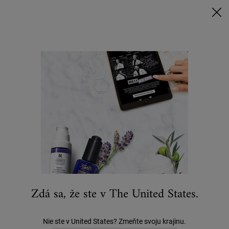
Nakúpte nad 80 € a získajte svoj rituál | Vyberte si Glow, Repair alebo
Detox
NAKUPUJTE TERAZ
0
MÔJ
0 VÝROBOK
KOŠÍK
Hľadať
Main content
...
STAROSTLIVOSŤ O PLEŤ
Pleťové Masky
Avocado Nourishing Hydration Mask
64 €
1 recenzií
Zdá sa, že ste v The United States.
Nie ste v United States? Zmeňte svoju krajinu.