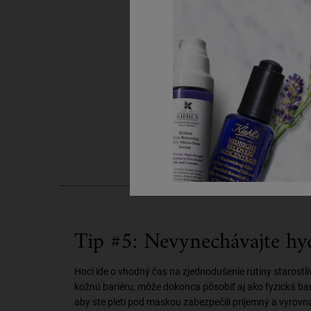
Tip #5: Nevynechávajte hy
Hoci ide o vhodný čas na zjednodušenie rutiny starost
kožnú bariéru, môže dokonca pôsobiť aj ako fyzická ba
aby ste pleti pod maskou zabezpečili príjemný a vyrovn