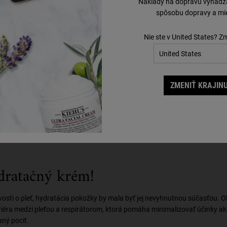
Náklady na dopravu vyhádzaj
posilňujúceho pleťového séra
do svojej rutiny pomôžete svojej pokož
spôsobu dopravy a mie
NAKUPOVAŤ
Nie ste v United States? Z
ZMENIŤ KRAJINU
dratačný krém!
livosti o pleť, hydratácia pokožky by mala byť jej nevyhnutnou súčasťou
riéra medzi pleťou a respirátorom, ktorá pomáha minimalizovať účinky a
aný pocit.