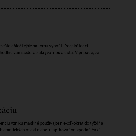
ešte dôležitejšie sa tomu vyhnúť. Respirátor si
hodlne vám sedel a zakrýval nos a ústa. V prípade, že
káciu
nciu vzniku maskné používajte niekoľkokrát do týždňa
roblematických miest alebo ju aplikovať na spodnú časť