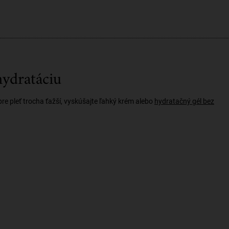
hydratáciu
re pleť trocha ťažší, vyskúšajte ľahký krém alebo
hydratačný gél bez