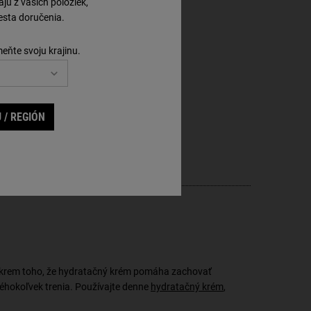
ú z vašich položiek,
ke sa lepšie chrániť pod respirátorom.
sta doručenia.
meňte svoju krajinu.
 / REGIÓN
. Okrem toho, že hydratačný krém pomáha zachovať
kéhokoľvek trenia. Používajte denne
hydratačný krém
,