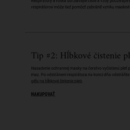
Respirátory a rúška udržiavajte čisté a vždy používajte 
respirátorov môže tiež pomôcť zabrániť vzniku maskné. 
Tip #2: Hĺbkové čistenie pl
Nasadenie ochrannej masky na čerstvo vyčistenú pleť p
maz. Po odstránení respirátora na konci dňa odstrá
gélu na hĺbkové čistenie pleti
.
NAKUPOVAŤ