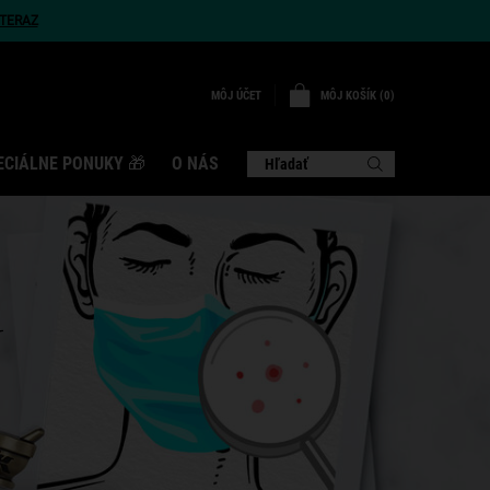
TERAZ
MÔJ KOŠÍK
0
MÔJ ÚČET
0 VÝROBOK
ECIÁLNE PONUKY 🎁
O NÁS
Hľadať
U