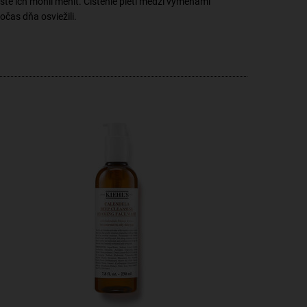
 ste ich mohli meniť. Čistenie pleti medzi výmenami
čas dňa osviežili.