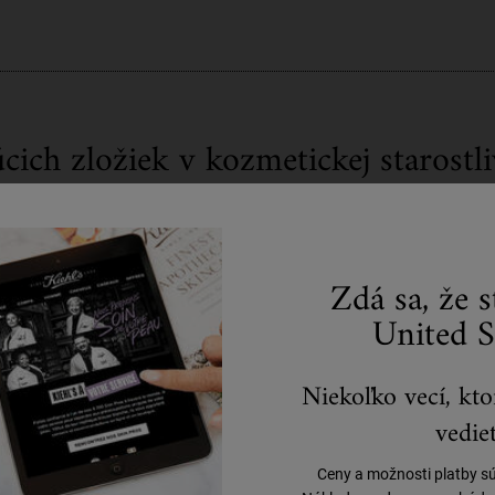
cich zložiek v kozmetickej starostli
nosením rúška či respirátora možno nemáte čas doplniť svoju súčasnú rut
ými ingredienciami, o ktorých je známe, že majú upokojujúci účinok na po
Zdá sa, že 
United S
Niekoľko vecí, kto
vedieť
Tip #4: Posilnenie pokožky na od
Ceny a možnosti platby s
Silnejšia pleť lepšie odoláva nežiaducim účinkom ochranných masiek