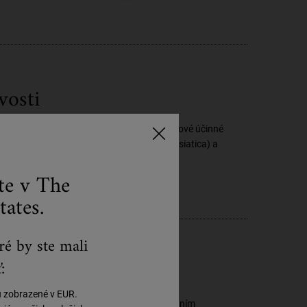
vosti
inu starostlivosti o pleť alebo vyskúšať nové účinné
kožku, ako je pupočník ázijský (centella asiatica) a
ste v The
tates.
ré by ste mali
:
olnosť proti stresu
ú zobrazené v EUR.
, rúšok a ďalších dráždivých vplyvov. Pridaním