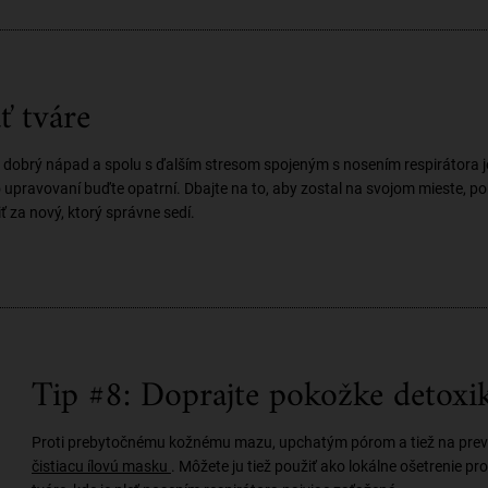
ť tváre
 dobrý nápad a spolu s ďalším stresom spojeným s nosením respirátora je 
upravovaní buďte opatrní. Dbajte na to, aby zostal na svojom mieste, po
 za nový, ktorý správne sedí.
Tip #8: Doprajte pokožke detoxi
Proti prebytočnému kožnému mazu, upchatým pórom a tiež na preve
čistiacu ílovú masku
. Môžete ju tiež použiť ako lokálne ošetrenie p