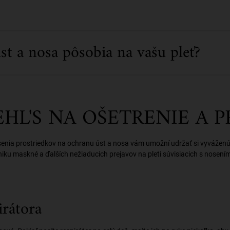
t a nosa pôsobia na vašu pleť?
EHL'S NA OŠETRENIE A
senia prostriedkov na ochranu úst a nosa vám umožní udržať si vyváženú
niku maskné a ďalších nežiaducich prejavov na pleti súvisiacich s nosením
irátora