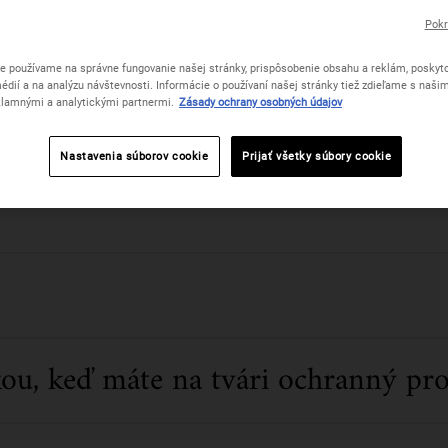
Pokr
ku „maskné“
e používame na správne fungovanie našej stránky, prispôsobenie obsahu a reklám, poskyto
édií a na analýzu návštevnosti. Informácie o používaní našej stránky tiež zdieľame s naši
lamnými a analytickými partnermi.
Zásady ochrany osobných údajov
om, podráždenie pleti a vyrážky ním však byť nemusia. Vzhľadom na to, ž
Nastavenia súborov cookie
Prijať všetky súbory cookie
y pleti. A hoci sú rúška a respirátory často nevyhnutné, existujú spôsob
dosiahnuť vyrovnanú a zdravo vyzerajúcu pleť.
ou, keď máte na tvári ochranný pro