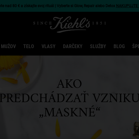
e nad 80 € a získajte svoj rituál | Vyberte si Glow, Repair alebo Detox
NAKUPUJTE 
 MUŽOV
TELO
VLASY
DARČEKY
SLUŽBY
BLOG
ŠP
AKO
PREDCHÁDZAŤ
VZNIK
„MASKNÉ“