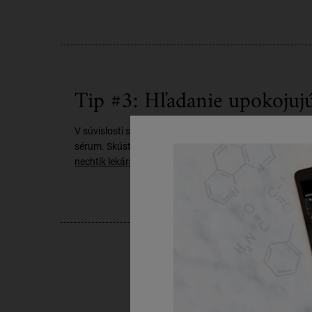
Tip #3: Hľadanie upokojujú
V súvislosti s ďalším stresom spojeným s každodenným 
sérum. Skúste sa však poobzerať po produktoch so šetrn
nechtík lekársky
.