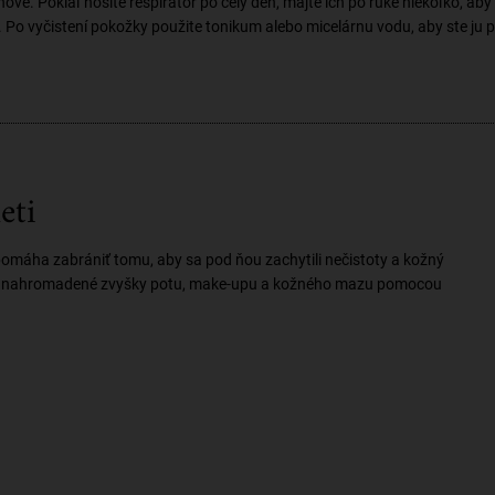
nové. Pokiaľ nosíte respirátor po celý deň, majte ich po ruke niekoľko, aby
Po vyčistení pokožky použite tonikum alebo micelárnu vodu, aby ste ju po
eti
omáha zabrániť tomu, aby sa pod ňou zachytili nečistoty a kožný
ňte nahromadené zvyšky potu, make-upu a kožného mazu pomocou