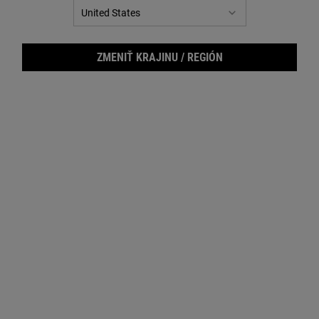
ZMENIŤ KRAJINU / REGIÓN
Trul