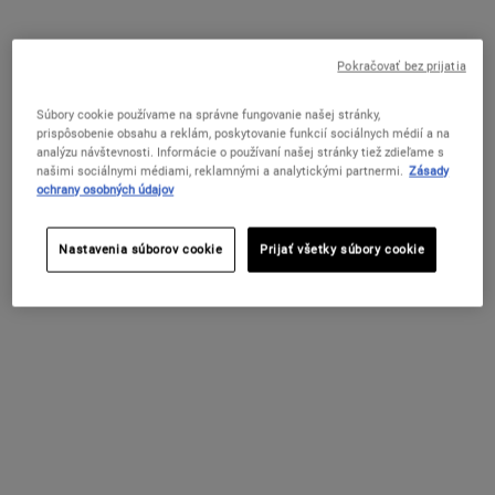
Neviditeľná "tekutá náplasť" na akné s 2 % kyseliny salicylovej, ktorej
účinné látky preukázateľne redukujú veľkosť nedokonalostí, ich
farbu a škvrny po akné.
Pokračovať bez prijatia
One veľkosť only
15 ml
Súbory cookie používame na správne fungovanie našej stránky,
33 €
Vybrané
, 1 of 1
prispôsobenie obsahu a reklám, poskytovanie funkcií sociálnych médií a na
(220 € / 100 ml)
analýzu návštevnosti. Informácie o používaní našej stránky tiež zdieľame s
našimi sociálnymi médiami, reklamnými a analytickými partnermi.
Zásady
SKLADOM
ochrany osobných údajov
Už Len Krok Vás Delí Od Vášho
Nastavenia súborov cookie
Prijať všetky súbory cookie
Personalizovaného Setu Zadarmo
Tento produkt sa započítava do limitu 80 €. Zvoľte
si starostlivosť podľa potrieb svojej pleti – Glow,
Repair alebo Detox – a získajte v košíku svoj letný
rituál zadarmo po zadaní príslušného kódu.
NAKUPUJTE TERAZ
Doprava zadarmo nad 50 EUR