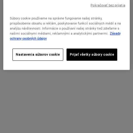
si pritom čierne bodky na nose alebo brade? Či už sa u vás objavujú
Pokračovať bez prijatia
len príležitostne, alebo zvyknú byť odolné a pretrvávať, spoznajte
príčiny ich vzniku a zistite akú starostlivosť o pleť zvoliť, ako im
Súbory cookie používame na správne fungovanie našej stránky,
predchádzať a získať jasnejšiu a zdravšie vyzerajúcu pokožku.
ZMENIŤ KRAJINU / REGIÓN
prispôsobenie obsahu a reklám, poskytovanie funkcií sociálnych médií a na
analýzu návštevnosti. Informácie o používaní našej stránky tiež zdieľame s
našimi sociálnymi médiami, reklamnými a analytickými partnermi.
Zásady
ochrany osobných údajov
Čo sú čierne bodky?
Nastavenia súborov cookie
Prijať všetky súbory cookie
Aké sú príčiny tvorby čiernych bodiek?
Ako sa dá zabrániť vzniku čiernych bodiek?
Aký je rozdiel medzi čiernymi a bielymi
bodkami?
Môže sa stať, že čierne bodky zmiznú len tak
samé od seba?