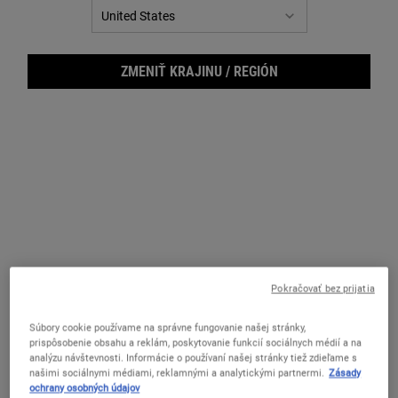
ZMENIŤ KRAJINU / REGIÓN
Pokračovať bez prijatia
Powe
Súbory cookie používame na správne fungovanie našej stránky,
prispôsobenie obsahu a reklám, poskytovanie funkcií sociálnych médií a na
analýzu návštevnosti. Informácie o používaní našej stránky tiež zdieľame s
našimi sociálnymi médiami, reklamnými a analytickými partnermi.
Zásady
ochrany osobných údajov