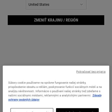
ZMENIŤ KRAJINU / REGIÓN
Pokračovať bez prijatia
Crem
Súbory cookie používame na správne fungovanie našej stránky,
prispôsobenie obsahu a reklám, poskytovanie funkcií sociálnych médií a na
analýzu návštevnosti. Informácie o používaní našej stránky tiež zdieľame s
našimi sociálnymi médiami, reklamnými a analytickými partnermi.
Zásady
ochrany osobných údajov
Čistiaci telový olej pre vyživenú, zamatovo hebkú pokožku.