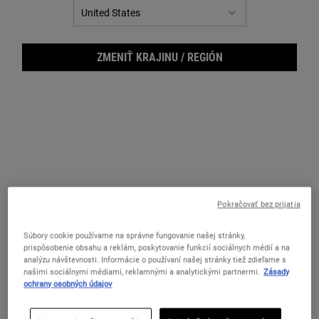
ZMENIŤ KRAJINU / REGIÓN
Pokračovať bez prijatia
Crem
Súbory cookie používame na správne fungovanie našej stránky,
prispôsobenie obsahu a reklám, poskytovanie funkcií sociálnych médií a na
analýzu návštevnosti. Informácie o používaní našej stránky tiež zdieľame s
našimi sociálnymi médiami, reklamnými a analytickými partnermi.
Zásady
ochrany osobných údajov
Čistiaci telový olej pre vyživenú, zamatovo hebkú pokožku.