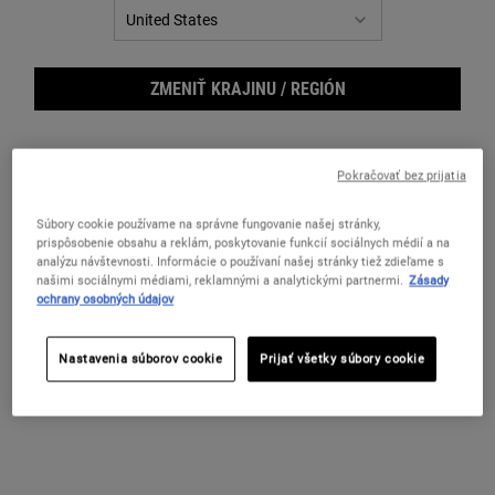
ZMENIŤ KRAJINU / REGIÓN
Pokračovať bez prijatia
Súbory cookie používame na správne fungovanie našej stránky,
prispôsobenie obsahu a reklám, poskytovanie funkcií sociálnych médií a na
analýzu návštevnosti. Informácie o používaní našej stránky tiež zdieľame s
našimi sociálnymi médiami, reklamnými a analytickými partnermi.
Zásady
ochrany osobných údajov
The 
Nastavenia súborov cookie
Prijať všetky súbory cookie