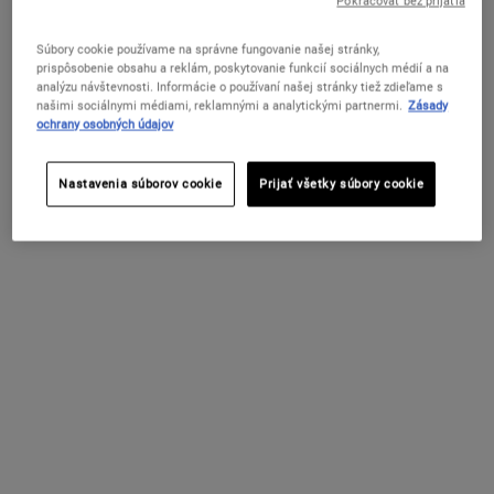
Pokračovať bez prijatia
sa zhromažďuje, spotrebuje, ako
aj generovaným znečistením).
Súbory cookie používame na správne fungovanie našej stránky,
prispôsobenie obsahu a reklám, poskytovanie funkcií sociálnych médií a na
Vodná stopa:
Celkový dopad danej činnosti na
analýzu návštevnosti. Informácie o používaní našej stránky tiež zdieľame s
našimi sociálnymi médiami, reklamnými a analytickými partnermi.
Zásady
vodu, vrátane celkového
ochrany osobných údajov
množstva použitej vody
spotrebiteľom alebo výrobcom
(spolu s množstvom vody, ktoré
Nastavenia súborov cookie
Prijať všetky súbory cookie
sa zhromažďuje, spotrebuje, ako
aj generovaným znečistením).
PCR:
Skratka pre "recyklované po
spotrebiteľoch" ("post-consumer
recycled"), technický termín pre
recyklované materiály; PCR je
zvyčajne možné zabudovať do
nádob, uzáverov, dóz a iných
obalových materiálov, čím sa zníži
použitie nového plastu.