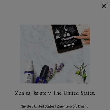
Nakúpte nad 80 € a získajte svoj rituál | Vyberte si Glow, Repair alebo
Detox
NAKUPUJTE TERAZ
0
MÔJ
0 VÝROBOK
KOŠÍK
Hľadať
Main content
ODPORÚČAME
STAROSTLIVOSŤ O PLEŤ
PRE MUŽOV
TELO
Zdá sa, že ste v The United States.
Nie ste v United States? Zmeňte svoju krajinu.