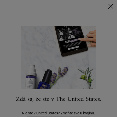
Nakúpte nad 80 € a získajte svoj rituál | Vyberte si Glow, Repair alebo
Detox
NAKUPUJTE TERAZ
0
MÔJ
0 VÝROBOK
KOŠÍK
Hľadať
Main content
...
DARČEKY
Darčeky Pre Všetkých
Pánsky darčekový set Morning Reboot
64 €
0 recenzií
Zdá sa, že ste v The United States.
Nie ste v United States? Zmeňte svoju krajinu.