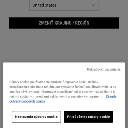
ZMENIŤ KRAJINU / REGIÓN
Pokračovať bez prijatia
Páns
Súbory cookie používame na správne fungovanie našej stránky,
prispôsobenie obsahu a reklám, poskytovanie funkcií sociálnych médií a na
analýzu návštevnosti. Informácie o používaní našej stránky tiež zdieľame s
našimi sociálnymi médiami, reklamnými a analytickými partnermi.
Zásady
ochrany osobných údajov
Nastavenia súborov cookie
Prijať všetky súbory cookie
Tri pánske produkty starostlivosti o pleť vo vianočnom balení
One size only