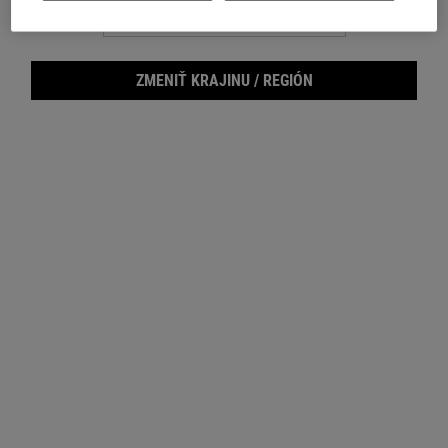
Footer navigation
ZÁKAZNÍCKY SERVIS
O KIEHL'S
ZMENIŤ KRAJINU / REGIÓN
Napište nám
Udržateľnosť
FAQ
Blog
Vrátenie
Filantropia
Kariéra
"
PRIHLÁSIŤ E-MAIL
(*)
Povinné políčka
E-mailová registrácia
*
Vyhlasujem, že mám 16 rokov alebo viac a že si želám dostávať