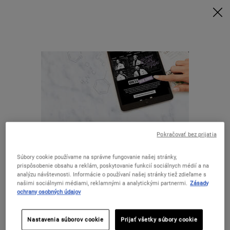
Nakúpte nad 80 € a získajte svoj rituál | Vyberte si Glow, Repair alebo
Detox
NAKUPUJTE TERAZ
0
MÔJ
0 VÝROBOK
KOŠÍK
Hľadať
Main content
SPÄŤ DO HOME
Pokračovať bez prijatia
Súbory cookie používame na správne fungovanie našej stránky,
DOPRAVA ZADARMO
prispôsobenie obsahu a reklám, poskytovanie funkcií sociálnych médií a na
ŠPECIÁLNE PONUKY
NAD 50 EUR
analýzu návštevnosti. Informácie o používaní našej stránky tiež zdieľame s
našimi sociálnymi médiami, reklamnými a analytickými partnermi.
Zásady
Zdá sa, že ste v The United States.
ochrany osobných údajov
DARČEKY
VZORKY ZDARMA
Nastavenia súborov cookie
Prijať všetky súbory cookie
Nie ste v United States? Zmeňte svoju krajinu.