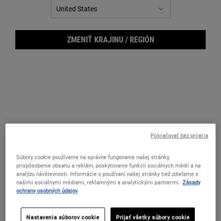
ZMENIŤ KRAJINU / REGIÓN
Pokračovať bez prijatia
Nour
Súbory cookie používame na správne fungovanie našej stránky,
prispôsobenie obsahu a reklám, poskytovanie funkcií sociálnych médií a na
analýzu návštevnosti. Informácie o používaní našej stránky tiež zdieľame s
Kondicionér na suché a poškodené vlasy
našimi sociálnymi médiami, reklamnými a analytickými partnermi.
Zásady
ochrany osobných údajov
One veľkosť only
500 ml
45 €
Vybrané
, 1 of 1
(9 € / 100 ml)
Nastavenia súborov cookie
Prijať všetky súbory cookie