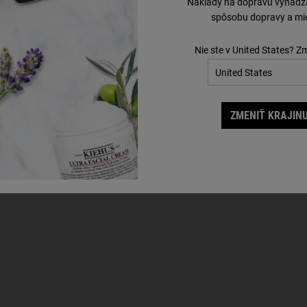
Náklady na dopravu vyhádzaj
spôsobu dopravy a mie
Nie ste v United States? Z
ZMENIŤ KRAJINU
Tento produkt zatiaľ nemá žiadne recenzie v slovenskom jazyku.
rvý/á, kto napíše recenziu na tento produkt