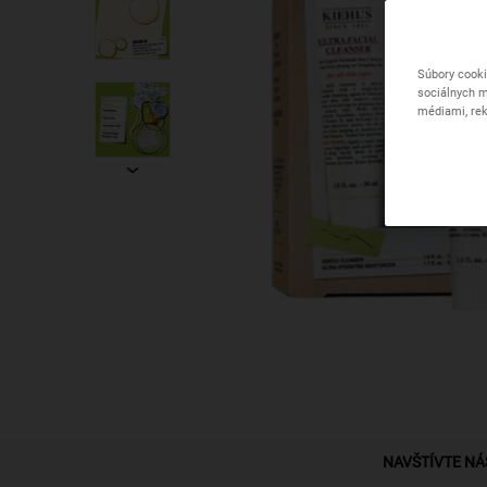
Súbory cooki
sociálnych m
médiami, rek
PDP Find A Store Section
NAVŠTÍVTE NÁ