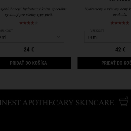
ajobľúbenejší hydratačný krém, špeciálne
Hydratačný a výživný očný 
vyvinutý pre všetky typy pleti.
avokáda.
Select a
VEĽKOSŤ
for Ultra Facial Cream
Select a
VEĽKOSŤ
for Creamy Eye T
24 €
42 €
ČEKOVÝ SET
ULTRA FACIAL CREAM
PRIDAŤ DO KOŠÍKA
PRIDAŤ DO KO