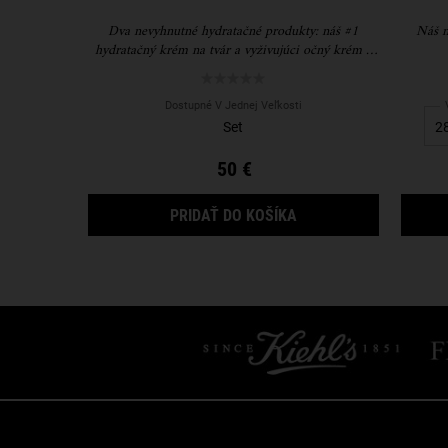
Dva nevyhnutné hydratačné produkty: náš #1
Náš n
hydratačný krém na tvár a vyživujúci očný krém s
avokádom.
Dostupné V Jednej Veľkosti
Set
50 €
HYDRATING HITS DAR
PRIDAŤ DO KOŠÍKA