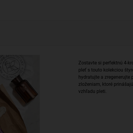
Zostavte si perfektnú 4-kr
pleť s touto kolekciou šty
hydratujte a zregenerujt
zloženiam, ktoré prinášaj
vzhľadu pleti.