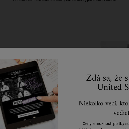
Zdá sa, že 
stovné balenie)
United S
produkt)
Niekoľko vecí, kto
vedieť
Ceny a možnosti platby s