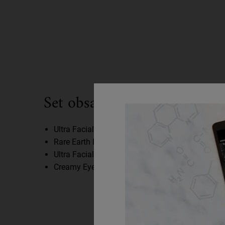
What's Inside
Set obsahuje:
Ultra Facial Cleanser: 30 ml (cestovné balenie)
Rare Earth Deep Pore Cleansing Mask: 14 ml (ce
Ultra Facial Cream: 50ml
Creamy Eye Treatment with Avocado: 7 ml (mini