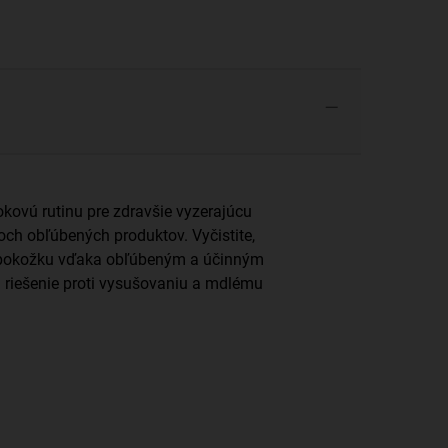
okovú rutinu pre zdravšie vyzerajúcu
roch obľúbených produktov. Vyčistite,
e pokožku vďaka obľúbeným a účinným
ú riešenie proti vysušovaniu a mdlému