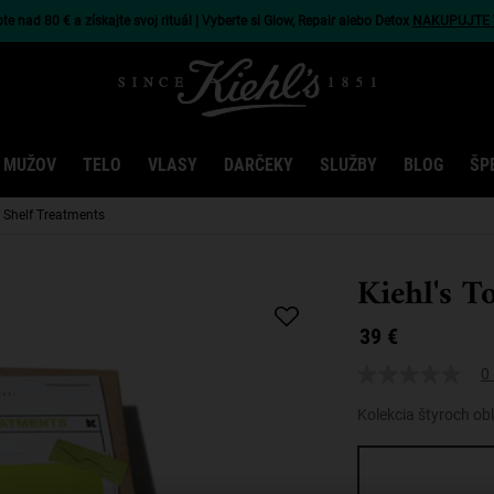
e nad 80 € a získajte svoj rituál | Vyberte si Glow, Repair alebo Detox
NAKUPUJTE 
 MUŽOV
TELO
VLASY
DARČEKY
SLUŽBY
BLOG
ŠP
p Shelf Treatments
Kiehl's T
39 €
0 
Kolekcia štyroch ob
One veľkosť only