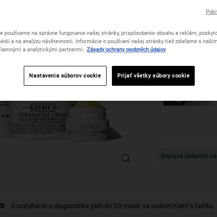
Pokr
Počet
−
+
e používame na správne fungovanie našej stránky, prispôsobenie obsahu a reklám, poskyto
édií a na analýzu návštevnosti. Informácie o používaní našej stránky tiež zdieľame s naši
lamnými a analytickými partnermi.
Zásady ochrany osobných údajov
Nastavenia súborov cookie
Prijať všetky súbory cookie
Doprava zadarmo na
Kiehl's Top Shelf Treatments - Zvä
S!
Konzultácia a diagnostika pleti do 20 minút na našom Kiehl´s butiku