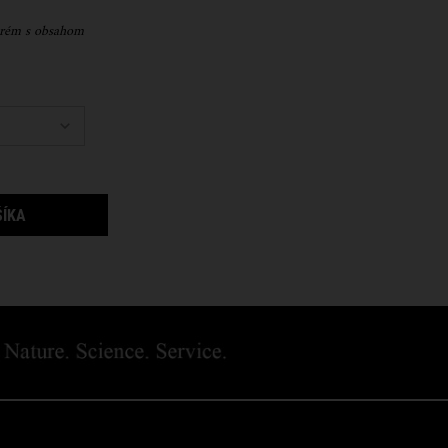
krém s obsahom
reatment with Avocado
CREAMY EYE TREATMENT WITH AVOCADO
ŠÍKA