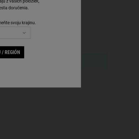
ú z vašich položiek,
sta doručenia.
meňte svoju krajinu.
 / REGIÓN