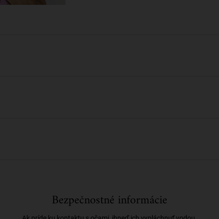
Bezpečnostné informácie
Ak príde ku kontaktu s očami, ihneď ich vypláchnuť vodou.