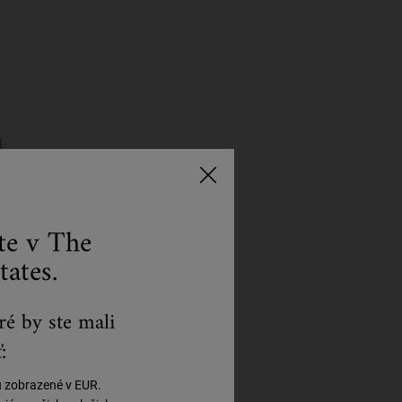
ste v The
tates.
ré by ste mali
:
ú zobrazené v EUR.