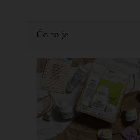
PDP Sections Accordion
Čo to je