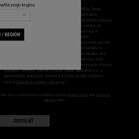
meňte svoju krajinu.
Údaje, ktoré poskytnete, použije spoločnosť L’ORÉAL Česká
republika s.r.o. na obohatenie vášho profilu a zasielanie
personalizovaných ponúk prostredníctvom priamej komunikácie
od svojej značky Kiehl's, ako aj prostredníctvom reklám jej
rôznych značiek na partnerských webových stránkach a
 / REGIÓN
sociálnych sieťach a na meranie výkonnosti našich
marketingových aktivít. Svoj súhlas môžete kedykoľvek odvolať
prostredníctvom odkazu, ktorý nájdete v pätičke každého e-
mailu alebo v SMS správe, ktoré vám zasielame. Môžete nám
tiež poslať e-mail na adresu
CESLOR.DPO@loreal.com
. Viac
informácií o spracovaní vašich údajov a vašich právach, vrátane
zoznamu všetkých značiek L’ORÉAL Česká republika s.r.o. a
partnerských webových stránok a sociálnych sietí, nájdete v
*
našich
Zásadách ochrany súkromia.
This site is protected by Cloudflare and the
Privacy Policy
and
Terms of
Service
apply.
ODOSLAŤ