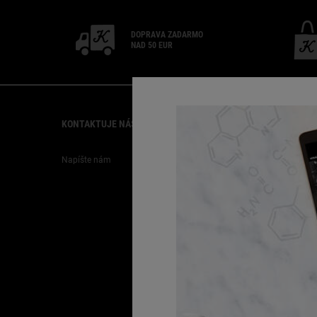
DOPRAVA ZADARMO
NAD 50 EUR
Footer navigation
KONTAKTUJE NÁS
ZÁKAZNÍCKY SERVIS
Napíšte nám
FAQ
Doprava
Vrátenie
Kariéra