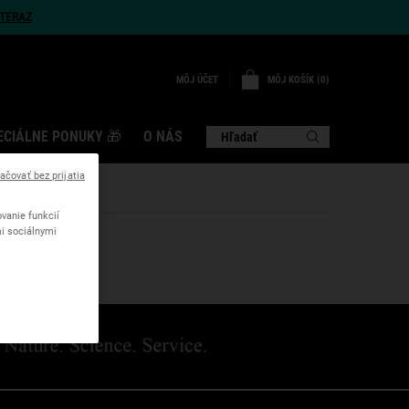
TERAZ
MÔJ KOŠÍK
0
MÔJ ÚČET
0 VÝROBOK
ECIÁLNE PONUKY 🎁
O NÁS
Hľadať
ačovať bez prijatia
vanie funkcií
mi sociálnymi