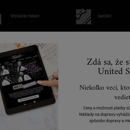
ŠPECIÁLNE PONUKY
DARČEKY
"
O KIEHL'S
P
Zdá sa, že 
(
United S
Naša história
Udržateľnosť
Blog
Filantropia
Niekoľko vecí, kto
vedieť
Ceny a možnosti platby s
Náklady na dopravu vyhádzaj
spôsobu dopravy a mie