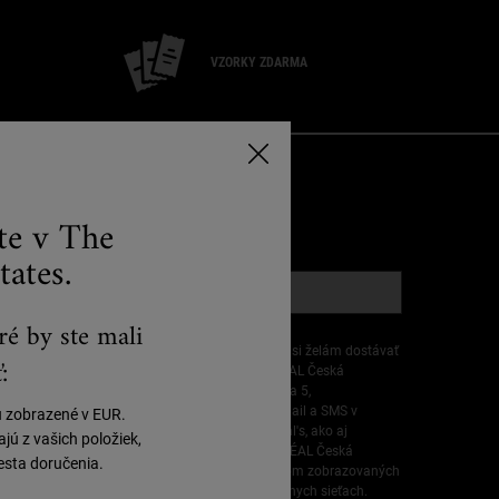
VZORKY ZDARMA
RIHLÁSIŤ E-MAIL
ste v The
*)
Povinné políčka
tates.
E-mailová registrácia
*
ré by ste mali
Vyhlasujem, že mám 16 rokov alebo viac a že si želám dostávať
:
personalizované ponuky od spoločnosti L’ORÉAL Česká
republika s.r.o., Plzeňská 213/11, 150 00 Praha 5,
prostredníctvom priamej komunikácie cez e-mail a SMS v
ú zobrazené v EUR.
súvislosti s produktmi a službami značky Kiehl's, ako aj
ú z vašich položiek,
prostredníctvom reklám všetkých značiek L’ORÉAL Česká
sta doručenia.
republika s.r.o. prispôsobených mojim záujmom zobrazovaných
na partnerských webových stránkach a sociálnych sieťach.