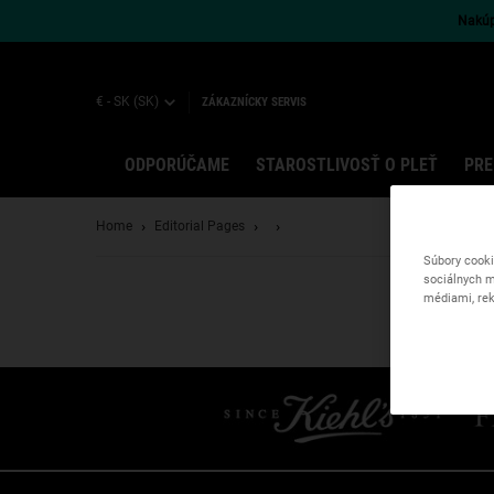
Nakúpt
€ - SK (SK)
ZÁKAZNÍCKY SERVIS
ODPORÚČAME
STAROSTLIVOSŤ O PLEŤ
PRE
Main content
Home
Editorial Pages
Súbory cooki
sociálnych m
médiami, rek