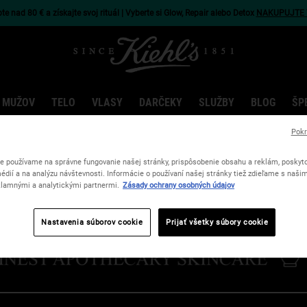
e nad 80 € a získajte svoj rituál | Vyberte si Glow, Repair alebo Detox
NAKUPUJTE 
 MUŽOV
TELO
VLASY
DARČEKY
SLUŽBY
BLOG
ŠP
Pokr
e používame na správne fungovanie našej stránky, prispôsobenie obsahu a reklám, poskyto
édií a na analýzu návštevnosti. Informácie o používaní našej stránky tiež zdieľame s naši
lamnými a analytickými partnermi.
Zásady ochrany osobných údajov
Nastavenia súborov cookie
Prijať všetky súbory cookie