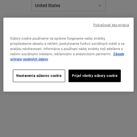
ZMENIŤ KRAJINU / REGIÓN
Pokračovať bez prijatia
Súbory cookie používame na správne fungovanie našej stránky,
prispôsobenie obsahu a reklám, poskytovanie funkcií sociálnych médií a na
analýzu návštevnosti. Informácie o používaní našej stránky tiež zdieľame s
našimi sociálnymi médiami, reklamnými a analytickými partnermi.
Zásady
ochrany osobných údajov
Nastavenia súborov cookie
Prijať všetky súbory cookie
DAIL