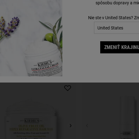
spôsobu dopravy a mie
Nie ste v United States? Z
ZMENIŤ KRAJINU
DOPLŇTE SVOJU RUTINU