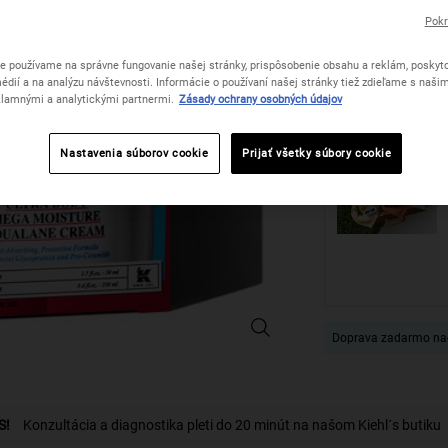
Pokr
Počet
e používame na správne fungovanie našej stránky, prispôsobenie obsahu a reklám, poskyto
−
+
édií a na analýzu návštevnosti. Informácie o používaní našej stránky tiež zdieľame s naši
lamnými a analytickými partnermi.
Zásady ochrany osobných údajov
Nastavenia súborov cookie
Prijať všetky súbory cookie
Ultra Hydrating Hits darčekový set
Doprava zadarmo na
S!
Konzultácia a diagnostika pleti do 20 minút na našom Kiehl´s butiku