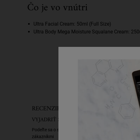
Čo je vo vnútri
Ultra Facial Cream: 50ml (Full Size)
Ultra Body Mega Moisture Squalane Cream: 250m
PDP Reviews
RECENZIE ZÁKAZNÍKOV
VYJADRIŤ SVOJ NÁZOR
Buďte p
Podeľte sa o svoj názor s ostatnými
zákazníkmi