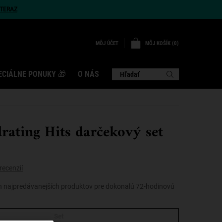
TERAZ
MÔJ KOŠÍK
0
MÔJ ÚČET
0 VÝROBOK
ECIÁLNE PONUKY 🎁
O NÁS
Hľadať
rating Hits darčekový set
recenzií
h najpredávanejších produktov pre dokonalú 72-hodinovú
Set