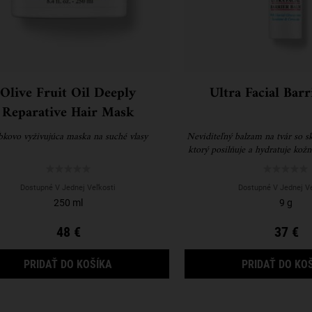
Olive Fruit Oil Deeply
Ultra Facial Bar
Reparative Hair Mask
bkovo vyživujúca maska na suché vlasy
Neviditeľný balzam na tvár so s
ktorý posilňuje a hydratuje kožn
po ruke.
Dostupné V Jednej Veľkosti
Dostupné V Jednej Ve
250 ml
9 g
48 €
37 €
Y DARČEKOVÝ SET
OLIVE FRUIT OIL DEEPLY REPARATIVE HAI
PRIDAŤ DO KOŠÍKA
PRIDAŤ DO KO