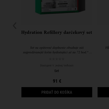
Hydration Refillery darčekový set
Set na opätovné doplnenie obsahuje náš
Hĺ
najpredávanejší krém hydratujúci až na 72 hod.* a
náhradnú náplň, vďaka ktorej ušetríte až 61 %
plastu.**
Dostupné V Jednej Veľkosti
Set
91 €
HYDRATION REFILLER
PRIDAŤ DO KOŠÍKA