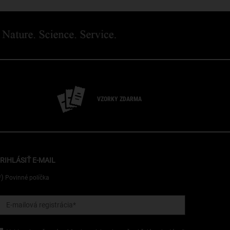
VZORKY ZDARMA
RIHLÁSIŤ E-MAIL
*)
Povinné políčka
E-mailová registrácia
*