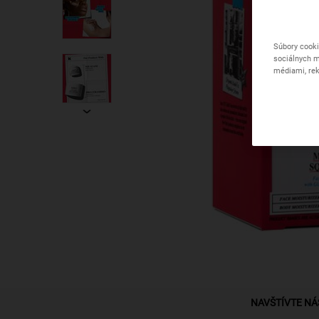
Súbory cooki
sociálnych m
médiami, rek
PDP Find A Store Section
NAVŠTÍVTE NÁ