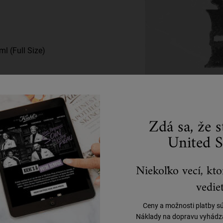
l (Full Size)
Zdá sa, že 
United S
Niekoľko vecí, kto
Tento produkt zatiaľ nemá žiadne recenzie v slovenskom jazyku.
vedieť
rvý/á, kto napíše recenziu na tento produkt
Ceny a možnosti platby s
Náklady na dopravu vyhádzaj