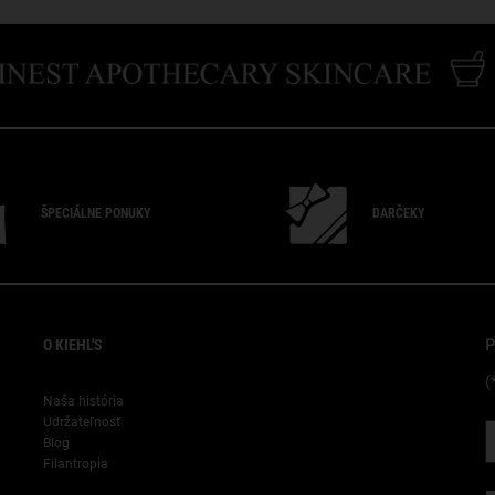
ŠPECIÁLNE PONUKY
DARČEKY
"
O KIEHL'S
P
(
Naša história
Udržateľnosť
Blog
Filantropia