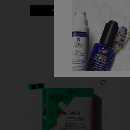
NAPÍSAŤ RECENZIU
PDP Slot 1 Section