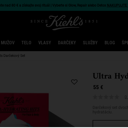
e nad 80 € a získajte svoj rituál | Vyberte si Glow, Repair alebo Detox
NAKUPUJTE 
 MUŽOV
TELO
VLASY
DARČEKY
SLUŽBY
BLOG
ŠP
ts Darčekový Set
Ultra Hyd
55 €
0 
Darčekový set dvoc
hydratáciu.
One size only