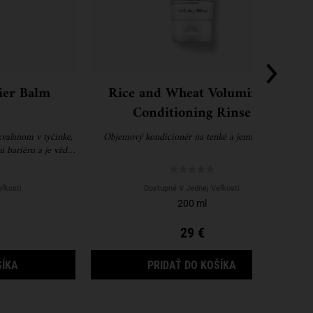
rier Balm
Rice and Wheat Volumizing
Conditioning Rinse
kvalanom v tyčinke,
Objemový kondicionér na tenké a jemné vlasy
ú bariéru a je vždy
ľkosti
Dostupné V Jednej Veľkosti
200 ml
29 €
R MASK
ULTRA FACIAL BARRIER BALM
RICE AND WHEA
ŠÍKA
PRIDAŤ DO KOŠÍKA