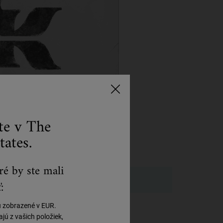
ste v The
tates.
ré by ste mali
:
ú zobrazené v EUR.
ú z vašich položiek,