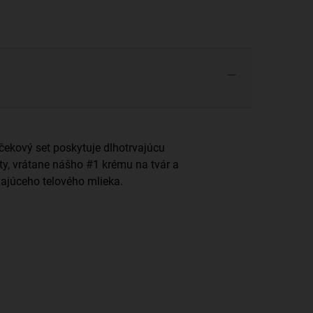
čekový set poskytuje dlhotrvajúcu
ty, vrátane nášho #1 krému na tvár a
vajúceho telového mlieka.