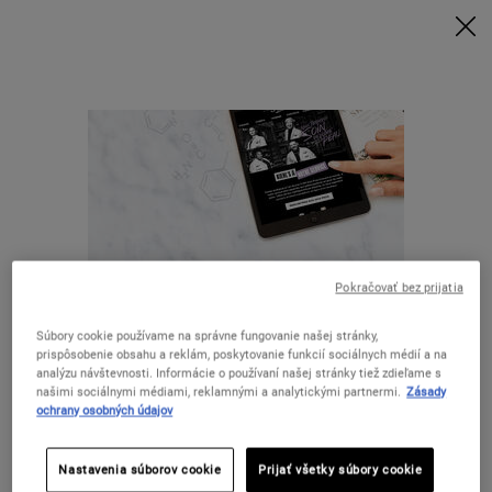
Nakúpte nad 80 € a získajte svoj rituál | Vyberte si Glow, Repair alebo
Detox
NAKUPUJTE TERAZ
0
MÔJ
0 VÝROBOK
KOŠÍK
Hľadať
Main content
SPÄŤ DO EDITORIAL PAGES
Pokračovať bez prijatia
Súbory cookie používame na správne fungovanie našej stránky,
DOPRAVA ZADARMO
prispôsobenie obsahu a reklám, poskytovanie funkcií sociálnych médií a na
ŠPECIÁLNE PONUKY
NAD 50 EUR
analýzu návštevnosti. Informácie o používaní našej stránky tiež zdieľame s
našimi sociálnymi médiami, reklamnými a analytickými partnermi.
Zásady
Zdá sa, že ste v The United States.
ochrany osobných údajov
DARČEKY
VZORKY ZDARMA
Nastavenia súborov cookie
Prijať všetky súbory cookie
Nie ste v United States? Zmeňte svoju krajinu.