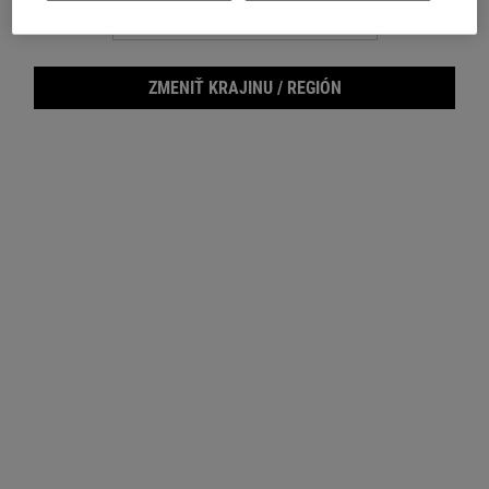
Footer navigation
ZÁKAZNÍCKY SERVIS
O KIEHL'S
ZMENIŤ KRAJINU / REGIÓN
Napište nám
Udržateľnosť
FAQ
Blog
Vrátenie
Filantropia
Kariéra
"
PRIHLÁSIŤ E-MAIL
(*)
Povinné políčka
E-mailová registrácia
*
Vyhlasujem, že mám 16 rokov alebo viac a že si želám dostávať